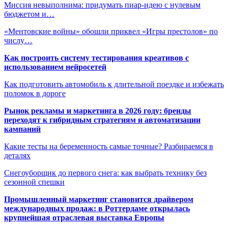
Миссия невыполнима: придумать пиар-идею с нулевым
бюджетом и…
«Ментовские войны» обошли приквел «Игры престолов» по
числу…
Как построить систему тестирования креативов с
использованием нейросетей
Как подготовить автомобиль к длительной поездке и избежать
поломок в дороге
Рынок рекламы и маркетинга в 2026 году: бренды
переходят к гибридным стратегиям и автоматизации
кампаний
Какие тесты на беременность самые точные? Разбираемся в
деталях
Снегоуборщик до первого снега: как выбрать технику без
сезонной спешки
Промышленный маркетинг становится драйвером
международных продаж: в Роттердаме открылась
крупнейшая отраслевая выставка Европы