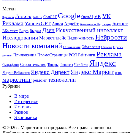
Метки
Google
VK
#поиск
VK
ChatGPT
OpenAI
#деньги
AdFox
Реклама
YandexGPT
Бизнес
Апдейт
Алиса
Ашманов и Партнеры
Искусственный интеллект
Дзен
ВКонтакте
Видео
Выдача
Нейросети
Исследования
Маркетплейс
Недвижимость
Новости компаний
Объявления
Обновления
Отзывы
Пресс-
Реклама
РСЯ
Приложения
ПромоСтраницы
Рейтинги
релизы
Яндекс
Строительство
Товары
Финансы
Чат-боты
Смартфоны
Яндекс Маркет
Яндекс Директ
Яндекс.Вебмастер
игры
маркетинг
технологии
ремонт
Рубрики
В мире
Интересное
История
Разное
Экономика
© 2026 - Маркетинг и продажи. Все права защищены.
Любое копирование материалов с нашего ресурса разрешается