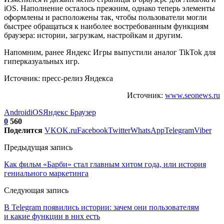
iOS. Наполнение осталось прежним, однако теперь элементы
оформлены и расположены так, чтобы пользователи могли
быстрее обращаться к наиболее востребованным функциям
браузера: истории, загрузкам, настройкам и другим.
Напомним, ранее Яндекс Игры выпустили аналог TikTok для
гиперказуальных игр.
Источник: пресс-релиз Яндекса
Источник:
www.seonews.ru
Android
iOS
Яндекс Браузер
0
560
Поделится
VK
OK.ru
Facebook
Twitter
WhatsApp
Telegram
Viber
Предыдущая запись
Как фильм «Барби» стал главным хитом года, или история
гениального маркетинга
Следующая запись
В Telegram появились истории: зачем они пользователям
и какие функции в них есть