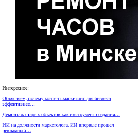
Интересное:
Объясняем, почему контент-маркетинг для бизнеса
эффективнее…
Демонтаж старых объектов как инструмент создания…
ИИ на должности маркетолога. ИИ впервые прошел
рекламный…