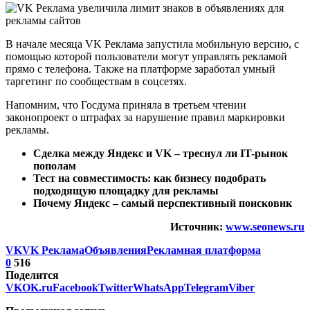
В начале месяца VK Реклама запустила мобильную версию, с
помощью которой пользователи могут управлять рекламой
прямо с телефона. Также на платформе заработал умный
таргетинг по сообществам в соцсетях.
Напомним, что Госдума приняла в третьем чтении
законопроект о штрафах за нарушение правил маркировки
рекламы.
Сделка между Яндекс и VK – треснул ли IT-рынок
пополам
Тест на совместимость: как бизнесу подобрать
подходящую площадку для рекламы
Почему Яндекс – самый перспективный поисковик
Источник:
www.seonews.ru
VK
VK Реклама
Объявления
Рекламная платформа
0
516
Поделится
VK
OK.ru
Facebook
Twitter
WhatsApp
Telegram
Viber