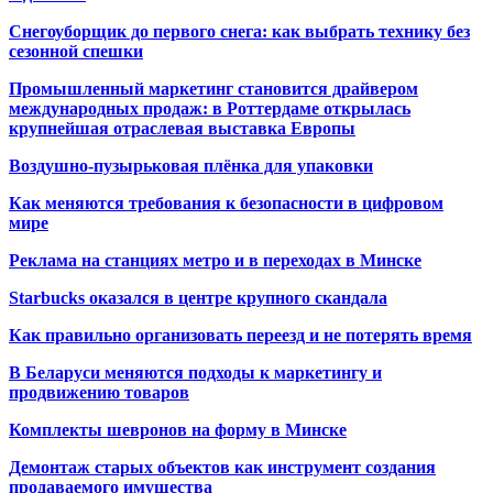
Снегоуборщик до первого снега: как выбрать технику без
сезонной спешки
Промышленный маркетинг становится драйвером
международных продаж: в Роттердаме открылась
крупнейшая отраслевая выставка Европы
Воздушно-пузырьковая плёнка для упаковки
Как меняются требования к безопасности в цифровом
мире
Реклама на станциях метро и в переходах в Минске
Starbucks оказался в центре крупного скандала
Как правильно организовать переезд и не потерять время
В Беларуси меняются подходы к маркетингу и
продвижению товаров
Комплекты шевронов на форму в Минске
Демонтаж старых объектов как инструмент создания
продаваемого имущества