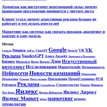
Демонтаж как инструмент переговорной силы: почему
правильное предложение начинается с чистого листа
Клиент устал: почему агрессивная реклама больше не
работает и что делать вместо неё
Маркетинг как система: как связать продажи, аналитику и
контент в одну модель
Метки
Google
VK
#поиск
VK
ChatGPT
OpenAI
#деньги
AdFox
Реклама
YandexGPT
Апдейт
Алиса
Ашманов и Партнеры
Искусственный
Дзен
Бизнес
ВКонтакте
Видео
Выдача
интеллект
Исследования
Маркетплейс
Недвижимость
Новости компаний
Нейросети
Обновления
РСЯ
Приложения
ПромоСтраницы
Объявления
Отзывы
Пресс-релизы
Реклама
Рейтинги
Строительство
Товары
Финансы
Смартфоны
Яндекс
Яндекс Директ
Чат-боты
Яндекс.Вебмастер
Яндекс Маркет
маркетинг
ремонт
игры
технологии