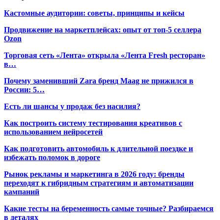
Кастомные аудитории: советы, принципы и кейсы
Продвижение на маркетплейсах: опыт от топ-5 селлера
Ozon
Торговая сеть «Лента» открыла «Лента Fresh ресторан»
в…
Почему заменивший Zara бренд Maag не прижился в
России: 5…
Есть ли шансы у продаж без насилия?
Как построить систему тестирования креативов с
использованием нейросетей
Как подготовить автомобиль к длительной поездке и
избежать поломок в дороге
Рынок рекламы и маркетинга в 2026 году: бренды
переходят к гибридным стратегиям и автоматизации
кампаний
Какие тесты на беременность самые точные? Разбираемся
в деталях