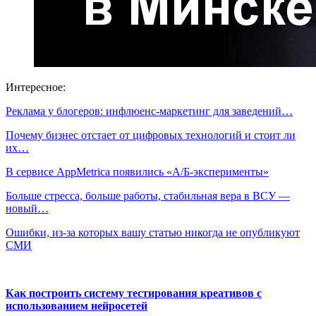
Интересное:
Реклама у блогеров: инфлюенс-маркетинг для заведений…
Почему бизнес отстает от цифровых технологий и стоит ли
их…
В сервисе AppMetrica появились «А/Б-эксперименты»
Больше стресса, больше работы, стабильная вера в ВСУ —
новый…
Ошибки, из-за которых вашу статью никогда не опубликуют
СМИ
Как построить систему тестирования креативов с
использованием нейросетей