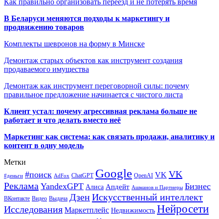
Как правильно организовать переезд и не потерять время
В Беларуси меняются подходы к маркетингу и
продвижению товаров
Комплекты шевронов на форму в Минске
Демонтаж старых объектов как инструмент создания
продаваемого имущества
Демонтаж как инструмент переговорной силы: почему
правильное предложение начинается с чистого листа
Клиент устал: почему агрессивная реклама больше не
работает и что делать вместо неё
Маркетинг как система: как связать продажи, аналитику и
контент в одну модель
Метки
Google
VK
#поиск
VK
ChatGPT
OpenAI
#деньги
AdFox
Реклама
YandexGPT
Бизнес
Апдейт
Алиса
Ашманов и Партнеры
Искусственный интеллект
Дзен
ВКонтакте
Видео
Выдача
Нейросети
Исследования
Маркетплейс
Недвижимость