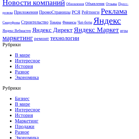
Новости компаний
Объявления
Обновления
Отзывы
Пресс-
Реклама
РСЯ
Приложения
ПромоСтраницы
Рейтинги
релизы
Яндекс
Строительство
Товары
Финансы
Чат-боты
Смартфоны
Яндекс Маркет
Яндекс Директ
Яндекс.Вебмастер
игры
маркетинг
технологии
ремонт
Рубрики
В мире
Интересное
История
Разное
Экономика
Рубрики
Бизнес
В мире
Интересное
История
Маркетинг
Продажи
Разное
Экономика