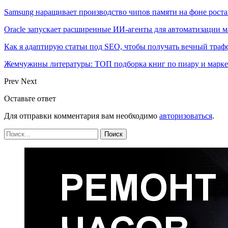
Samsung наращивает производство чипов памяти на фоне роста
Oracle запускает расширенные ИИ‑агенты для автоматизации м
Как я адаптирую статьи под SEO, чтобы получать вечный тра
Жемчужины литературы: ТОП подборка книг по пиару и марк
Prev
Next
Оставьте ответ
Для отправки комментария вам необходимо
авторизоваться
.