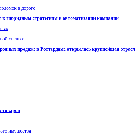
поломок в дороге
ят к гибридным стратегиям и автоматизации кампаний
алях
нной спешки
одных продаж: в Роттердаме открылась крупнейшая отрас
ю товаров
мого имущества