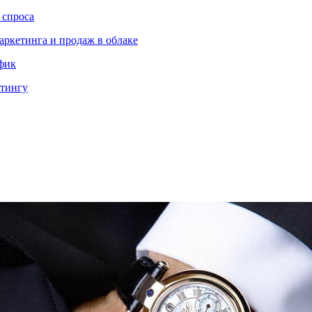
 спроса
аркетинга и продаж в облаке
ффик
етингу