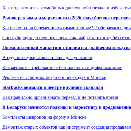
Как подготовить автомобиль к длительной поездке и избежать 
Рынок рекламы и маркетинга в 2026 году: бренды переход
Какие тесты на беременность самые точные? Разбираемся в дет
Снегоуборщик до первого снега: как выбрать технику без сезо
Промышленный маркетинг становится драйвером междунар
Воздушно-пузырьковая плёнка для упаковки
Как меняются требования к безопасности в цифровом мире
Реклама на станциях метро и в переходах в Минске
Starbucks оказался в центре крупного скандала
Как правильно организовать переезд и не потерять время
В Беларуси меняются подходы к маркетингу и продвижени
Комплекты шевронов на форму в Минске
Демонтаж старых объектов как инструмент создания продавае