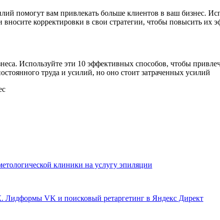
ий помогут вам привлекать больше клиентов в ваш бизнес. Исп
 вносите корректировки в свои стратегии, чтобы повысить их э
неса. Используйте эти 10 эффективных способов, чтобы привлеч
постоянного труда и усилий, но оно стоит затраченных усилий
сметологической клиники на услугу эпиляции
К. Лидформы VK и поисковый ретаргетинг в Яндекс Директ