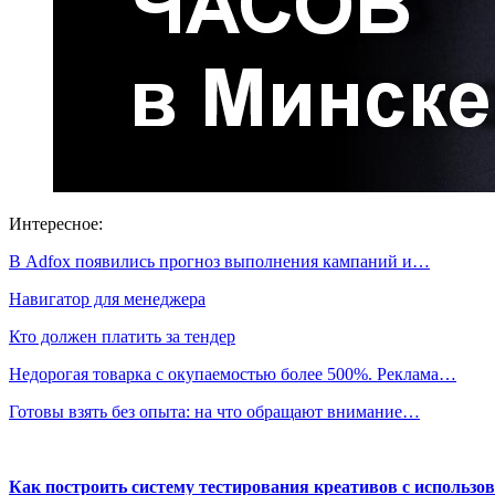
Интересное:
В Adfox появились прогноз выполнения кампаний и…
Навигатор для менеджера
Кто должен платить за тендер
Недорогая товарка с окупаемостью более 500%. Реклама…
Готовы взять без опыта: на что обращают внимание…
Как построить систему тестирования креативов с использо