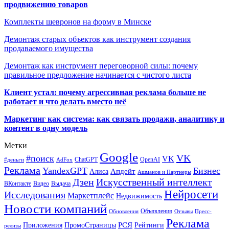
продвижению товаров
Комплекты шевронов на форму в Минске
Демонтаж старых объектов как инструмент создания
продаваемого имущества
Демонтаж как инструмент переговорной силы: почему
правильное предложение начинается с чистого листа
Клиент устал: почему агрессивная реклама больше не
работает и что делать вместо неё
Маркетинг как система: как связать продажи, аналитику и
контент в одну модель
Метки
Google
VK
#поиск
VK
ChatGPT
OpenAI
#деньги
AdFox
Реклама
YandexGPT
Бизнес
Апдейт
Алиса
Ашманов и Партнеры
Искусственный интеллект
Дзен
ВКонтакте
Видео
Выдача
Нейросети
Исследования
Маркетплейс
Недвижимость
Новости компаний
Объявления
Обновления
Отзывы
Пресс-
Реклама
РСЯ
Приложения
ПромоСтраницы
Рейтинги
релизы