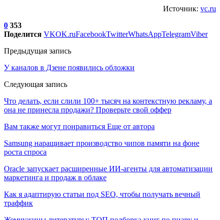
Источник:
vc.ru
0
353
Поделится
VK
OK.ru
Facebook
Twitter
WhatsApp
Telegram
Viber
Предыдущая запись
У каналов в Дзене появились обложки
Следующая запись
Что делать, если слили 100+ тысяч на контекстную рекламу, а
она не принесла продажи? Проверьте свой оффер
Вам также могут понравиться
Еще от автора
Samsung наращивает производство чипов памяти на фоне
роста спроса
Oracle запускает расширенные ИИ‑агенты для автоматизации
маркетинга и продаж в облаке
Как я адаптирую статьи под SEO, чтобы получать вечный
траффик
Жемчужины литературы: ТОП подборка книг по пиару и