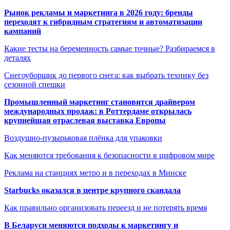
Рынок рекламы и маркетинга в 2026 году: бренды
переходят к гибридным стратегиям и автоматизации
кампаний
Какие тесты на беременность самые точные? Разбираемся в
деталях
Снегоуборщик до первого снега: как выбрать технику без
сезонной спешки
Промышленный маркетинг становится драйвером
международных продаж: в Роттердаме открылась
крупнейшая отраслевая выставка Европы
Воздушно-пузырьковая плёнка для упаковки
Как меняются требования к безопасности в цифровом мире
Реклама на станциях метро и в переходах в Минске
Starbucks оказался в центре крупного скандала
Как правильно организовать переезд и не потерять время
В Беларуси меняются подходы к маркетингу и