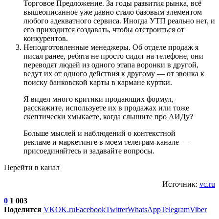
Торговое Предложение. За годы развития рынка, всё
вышеописанное уже давно стало базовым элементом
любого адекватного сервиса. Иногда УТП реально нет, и
его приходится создавать, чтобы отстроиться от
конкурентов.
Неподготовленные менеджеры. Об отделе продаж я
писал ранее, ребята не просто сидят на телефоне, они
переводят людей из одного этапа воронки в другой,
ведут их от одного действия к другому — от звонка к
поиску банковской карты в кармане куртки.
Я видел много критики продающих формул,
расскажите, используете их в продажах или тоже
скептически хмыкаете, когда слышите про АИДу?
Больше мыслей и наблюдений о контекстной
рекламе и маркетинге в моем телеграм-канале —
присоединяйтесь и задавайте вопросы.
Перейти в канал
Источник:
vc.ru
0
1 003
Поделится
VK
OK.ru
Facebook
Twitter
WhatsApp
Telegram
Viber