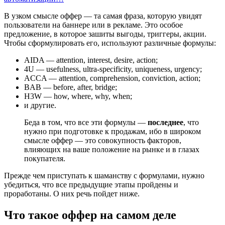
В узком смысле оффер — та самая фраза, которую увидят
пользователи на баннере или в рекламе. Это особое
предложение, в которое зашиты выгоды, триггеры, акции.
Чтобы сформулировать его, используют различные формулы:
AIDA — attention, interest, desire, action;
4U — usefulness, ultra-specificity, uniqueness, urgency;
ACCA — аttention, сomprehension, сonviction, аction;
BAB — before, after, bridge;
H3W — how, where, why, when;
и другие.
Беда в том, что все эти формулы —
последнее
, что
нужно при подготовке к продажам, ибо в широком
смысле оффер — это совокупность факторов,
влияющих на ваше положение на рынке и в глазах
покупателя.
Прежде чем приступать к шаманству с формулами, нужно
убедиться, что все предыдущие этапы пройдены и
проработаны. О них речь пойдет ниже.
Что такое оффер на самом деле