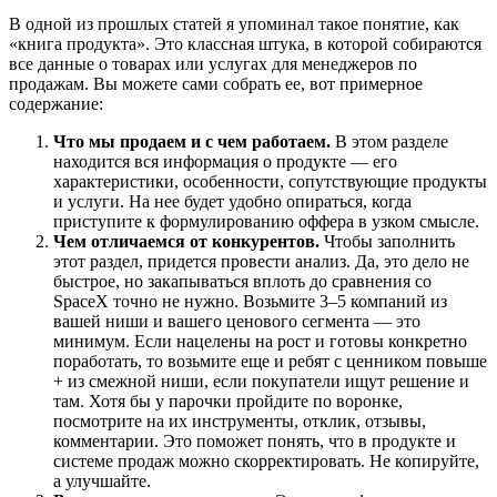
В одной из прошлых статей я упоминал такое понятие, как
«книга продукта». Это классная штука, в которой собираются
все данные о товарах или услугах для менеджеров по
продажам. Вы можете сами собрать ее, вот примерное
содержание:
Что мы продаем и с чем работаем.
В этом разделе
находится вся информация о продукте — его
характеристики, особенности, сопутствующие продукты
и услуги. На нее будет удобно опираться, когда
приступите к формулированию оффера в узком смысле.
Чем отличаемся от конкурентов.
Чтобы заполнить
этот раздел, придется провести анализ. Да, это дело не
быстрое, но закапываться вплоть до сравнения со
SpaceX точно не нужно. Возьмите 3–5 компаний из
вашей ниши и вашего ценового сегмента — это
минимум. Если нацелены на рост и готовы конкретно
поработать, то возьмите еще и ребят с ценником повыше
+ из смежной ниши, если покупатели ищут решение и
там. Хотя бы у парочки пройдите по воронке,
посмотрите на их инструменты, отклик, отзывы,
комментарии. Это поможет понять, что в продукте и
системе продаж можно скорректировать. Не копируйте,
а улучшайте.