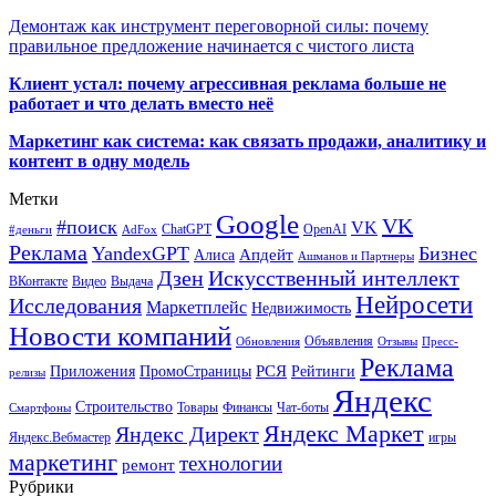
Демонтаж как инструмент переговорной силы: почему
правильное предложение начинается с чистого листа
Клиент устал: почему агрессивная реклама больше не
работает и что делать вместо неё
Маркетинг как система: как связать продажи, аналитику и
контент в одну модель
Метки
Google
VK
#поиск
VK
ChatGPT
OpenAI
#деньги
AdFox
Реклама
YandexGPT
Бизнес
Апдейт
Алиса
Ашманов и Партнеры
Искусственный интеллект
Дзен
ВКонтакте
Видео
Выдача
Нейросети
Исследования
Маркетплейс
Недвижимость
Новости компаний
Объявления
Обновления
Отзывы
Пресс-
Реклама
РСЯ
Приложения
ПромоСтраницы
Рейтинги
релизы
Яндекс
Строительство
Товары
Финансы
Чат-боты
Смартфоны
Яндекс Маркет
Яндекс Директ
Яндекс.Вебмастер
игры
маркетинг
технологии
ремонт
Рубрики