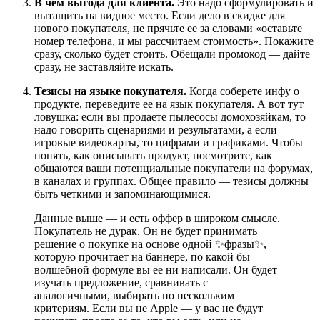
В чем выгода для клиента.
Это надо сформулировать и
вытащить на видное место. Если дело в скидке для
нового покупателя, не прячьте ее за словами «оставьте
номер телефона, и мы рассчитаем стоимость». Покажите
сразу, сколько будет стоить. Обещали промокод — дайте
сразу, не заставляйте искать.
Тезисы на языке покупателя.
Когда соберете инфу о
продукте, переведите ее на язык покупателя. А вот тут
ловушка: если вы продаете пылесосы домохозяйкам, то
надо говорить сценариями и результатами, а если
игровые видеокарты, то цифрами и графиками. Чтобы
понять, как описывать продукт, посмотрите, как
общаются ваши потенциальные покупатели на форумах,
в каналах и группах. Общее правило — тезисы должны
быть четкими и запоминающимися.
Данные выше — и есть оффер в широком смысле.
Покупатель не дурак. Он не будет принимать
решение о покупке на основе одной ✨фразы✨,
которую прочитает на баннере, по какой бы
волшебной формуле вы ее ни написали. Он будет
изучать предложение, сравнивать с
аналогичными, выбирать по нескольким
критериям. Если вы не Apple — у вас не будут