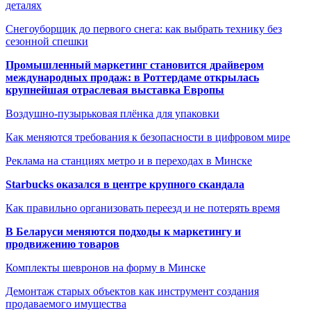
деталях
Снегоуборщик до первого снега: как выбрать технику без
сезонной спешки
Промышленный маркетинг становится драйвером
международных продаж: в Роттердаме открылась
крупнейшая отраслевая выставка Европы
Воздушно-пузырьковая плёнка для упаковки
Как меняются требования к безопасности в цифровом мире
Реклама на станциях метро и в переходах в Минске
Starbucks оказался в центре крупного скандала
Как правильно организовать переезд и не потерять время
В Беларуси меняются подходы к маркетингу и
продвижению товаров
Комплекты шевронов на форму в Минске
Демонтаж старых объектов как инструмент создания
продаваемого имущества