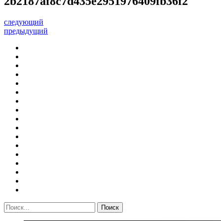
2b2187af8c7d435e2951976409fb36f2
следующий
предыдущий