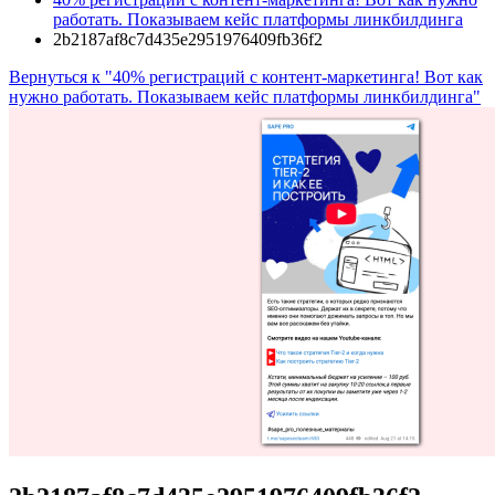
работать. Показываем кейс платформы линкбилдинга
2b2187af8c7d435e2951976409fb36f2
Вернуться к "40% регистраций с контент-маркетинга! Вот как
нужно работать. Показываем кейс платформы линкбилдинга"