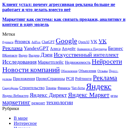
Клиент устал: почему агрессивная реклама больше не
работает и что делать вместо неё
Маркетинг как система: как связать продажи, аналитику и
контент в одну модель
Метки
Google
VK
#поиск
VK
ChatGPT
OpenAI
#деньги
AdFox
Реклама
YandexGPT
Бизнес
Апдейт
Алиса
Ашманов и Партнеры
Искусственный интеллект
Дзен
ВКонтакте
Видео
Выдача
Нейросети
Исследования
Маркетплейс
Недвижимость
Новости компаний
Объявления
Обновления
Отзывы
Пресс-
Реклама
РСЯ
Приложения
ПромоСтраницы
Рейтинги
релизы
Яндекс
Строительство
Товары
Финансы
Чат-боты
Смартфоны
Яндекс Маркет
Яндекс Директ
Яндекс.Вебмастер
игры
маркетинг
технологии
ремонт
Рубрики
В мире
Интересное