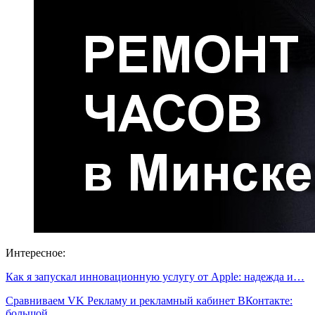
Интересное:
Как я запускал инновационную услугу от Apple: надежда и…
Сравниваем VK Рекламу и рекламный кабинет ВКонтакте:
большой…