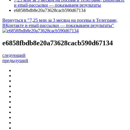
и email-рассылки — показываем результаты
e6858fbdb8e20a73628cacb590d67134
Вернуться к "7,25 млн за 3 месяца на посевы в Телеграме,
ВКонтакте и email-рассылки — показываем результаты"
e6858fbdb8e20a73628cacb590d67134
следующий
предыдущий