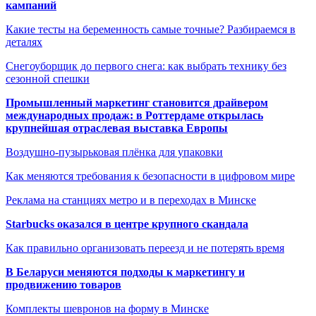
кампаний
Какие тесты на беременность самые точные? Разбираемся в
деталях
Снегоуборщик до первого снега: как выбрать технику без
сезонной спешки
Промышленный маркетинг становится драйвером
международных продаж: в Роттердаме открылась
крупнейшая отраслевая выставка Европы
Воздушно-пузырьковая плёнка для упаковки
Как меняются требования к безопасности в цифровом мире
Реклама на станциях метро и в переходах в Минске
Starbucks оказался в центре крупного скандала
Как правильно организовать переезд и не потерять время
В Беларуси меняются подходы к маркетингу и
продвижению товаров
Комплекты шевронов на форму в Минске