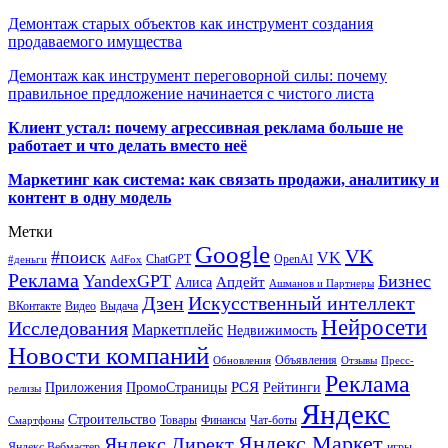
Демонтаж старых объектов как инструмент создания
продаваемого имущества
Демонтаж как инструмент переговорной силы: почему
правильное предложение начинается с чистого листа
Клиент устал: почему агрессивная реклама больше не
работает и что делать вместо неё
Маркетинг как система: как связать продажи, аналитику и
контент в одну модель
Метки
Google
VK
#поиск
VK
ChatGPT
OpenAI
#деньги
AdFox
Реклама
YandexGPT
Бизнес
Апдейт
Алиса
Ашманов и Партнеры
Искусственный интеллект
Дзен
ВКонтакте
Видео
Выдача
Нейросети
Исследования
Маркетплейс
Недвижимость
Новости компаний
Объявления
Обновления
Отзывы
Пресс-
Реклама
РСЯ
Приложения
ПромоСтраницы
Рейтинги
релизы
Яндекс
Строительство
Товары
Финансы
Чат-боты
Смартфоны
Яндекс Маркет
Яндекс Директ
Яндекс.Вебмастер
игры