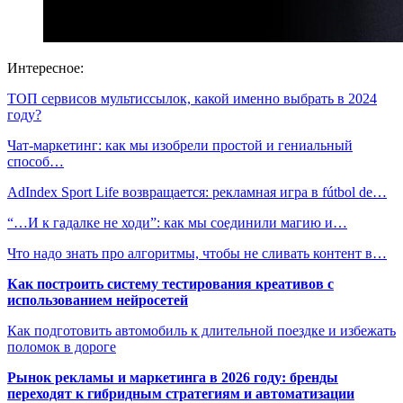
Интересное:
ТОП сервисов мультиссылок, какой именно выбрать в 2024
году?
Чат-маркетинг: как мы изобрели простой и гениальный
способ…
AdIndex Sport Life возвращается: рекламная игра в fútbol de…
“…И к гадалке не ходи”: как мы соединили магию и…
Что надо знать про алгоритмы, чтобы не сливать контент в…
Как построить систему тестирования креативов с
использованием нейросетей
Как подготовить автомобиль к длительной поездке и избежать
поломок в дороге
Рынок рекламы и маркетинга в 2026 году: бренды
переходят к гибридным стратегиям и автоматизации