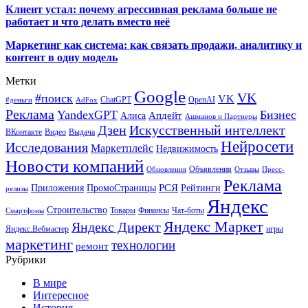
Клиент устал: почему агрессивная реклама больше не
работает и что делать вместо неё
Маркетинг как система: как связать продажи, аналитику и
контент в одну модель
Метки
Google
VK
#поиск
VK
ChatGPT
OpenAI
#деньги
AdFox
Реклама
YandexGPT
Бизнес
Апдейт
Алиса
Ашманов и Партнеры
Искусственный интеллект
Дзен
ВКонтакте
Видео
Выдача
Нейросети
Исследования
Маркетплейс
Недвижимость
Новости компаний
Объявления
Обновления
Отзывы
Пресс-
Реклама
РСЯ
Приложения
ПромоСтраницы
Рейтинги
релизы
Яндекс
Строительство
Товары
Финансы
Чат-боты
Смартфоны
Яндекс Маркет
Яндекс Директ
Яндекс.Вебмастер
игры
маркетинг
технологии
ремонт
Рубрики
В мире
Интересное
История