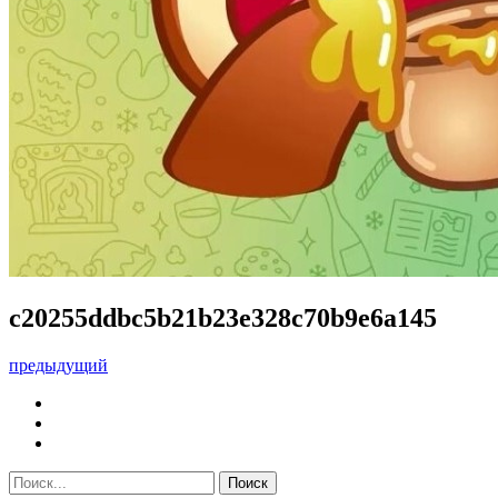
c20255ddbc5b21b23e328c70b9e6a145
предыдущий