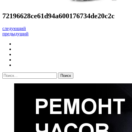
72196628ce61d94a600176734de20c2c
следующий
предыдущий