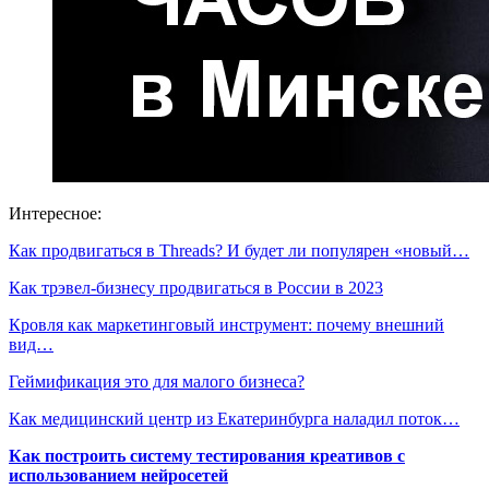
Интересное:
Как продвигаться в Threads? И будет ли популярен «новый…
Как трэвел-бизнесу продвигаться в России в 2023
Кровля как маркетинговый инструмент: почему внешний
вид…
Геймификация это для малого бизнеса?
Как медицинский центр из Екатеринбурга наладил поток…
Как построить систему тестирования креативов с
использованием нейросетей