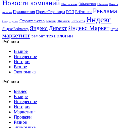
Новости компаний
Объявления
Обновления
Отзывы
Пресс-
Реклама
РСЯ
Приложения
ПромоСтраницы
Рейтинги
релизы
Яндекс
Строительство
Товары
Финансы
Чат-боты
Смартфоны
Яндекс Маркет
Яндекс Директ
Яндекс.Вебмастер
игры
маркетинг
технологии
ремонт
Рубрики
В мире
Интересное
История
Разное
Экономика
Рубрики
Бизнес
В мире
Интересное
История
Маркетинг
Продажи
Разное
Экономика