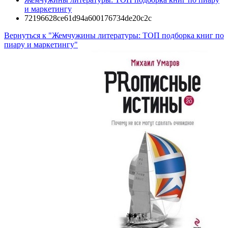
и маркетингу
72196628ce61d94a600176734de20c2c
Вернуться к "Жемчужины литературы: ТОП подборка книг по
пиару и маркетингу"