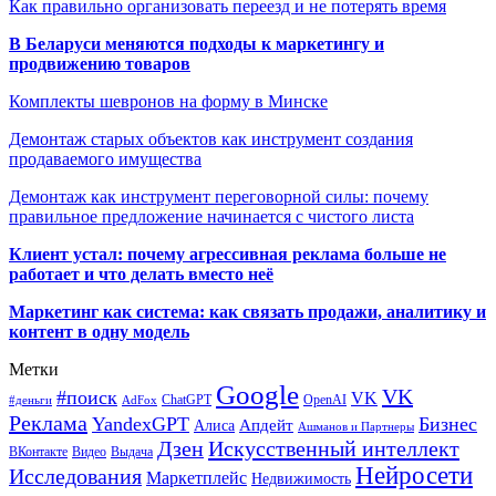
Как правильно организовать переезд и не потерять время
В Беларуси меняются подходы к маркетингу и
продвижению товаров
Комплекты шевронов на форму в Минске
Демонтаж старых объектов как инструмент создания
продаваемого имущества
Демонтаж как инструмент переговорной силы: почему
правильное предложение начинается с чистого листа
Клиент устал: почему агрессивная реклама больше не
работает и что делать вместо неё
Маркетинг как система: как связать продажи, аналитику и
контент в одну модель
Метки
Google
VK
#поиск
VK
ChatGPT
OpenAI
#деньги
AdFox
Реклама
YandexGPT
Бизнес
Апдейт
Алиса
Ашманов и Партнеры
Искусственный интеллект
Дзен
ВКонтакте
Видео
Выдача
Нейросети
Исследования
Маркетплейс
Недвижимость