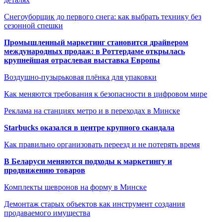
Снегоуборщик до первого снега: как выбрать технику без
сезонной спешки
Промышленный маркетинг становится драйвером
международных продаж: в Роттердаме открылась
крупнейшая отраслевая выставка Европы
Воздушно-пузырьковая плёнка для упаковки
Как меняются требования к безопасности в цифровом мире
Реклама на станциях метро и в переходах в Минске
Starbucks оказался в центре крупного скандала
Как правильно организовать переезд и не потерять время
В Беларуси меняются подходы к маркетингу и
продвижению товаров
Комплекты шевронов на форму в Минске
Демонтаж старых объектов как инструмент создания
продаваемого имущества