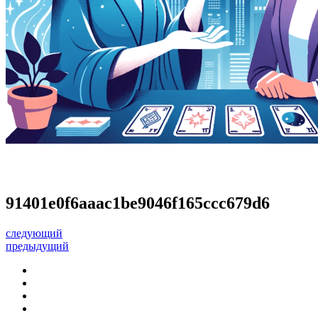
91401e0f6aaac1be9046f165ccc679d6
следующий
предыдущий