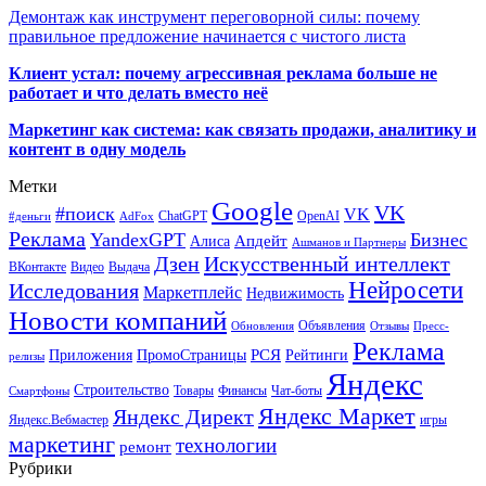
Демонтаж как инструмент переговорной силы: почему
правильное предложение начинается с чистого листа
Клиент устал: почему агрессивная реклама больше не
работает и что делать вместо неё
Маркетинг как система: как связать продажи, аналитику и
контент в одну модель
Метки
Google
VK
#поиск
VK
ChatGPT
OpenAI
#деньги
AdFox
Реклама
YandexGPT
Бизнес
Апдейт
Алиса
Ашманов и Партнеры
Искусственный интеллект
Дзен
ВКонтакте
Видео
Выдача
Нейросети
Исследования
Маркетплейс
Недвижимость
Новости компаний
Объявления
Обновления
Отзывы
Пресс-
Реклама
РСЯ
Приложения
ПромоСтраницы
Рейтинги
релизы
Яндекс
Строительство
Товары
Финансы
Чат-боты
Смартфоны
Яндекс Маркет
Яндекс Директ
Яндекс.Вебмастер
игры
маркетинг
технологии
ремонт
Рубрики