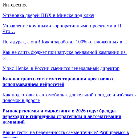
Интересное:
Установка дверей ПВХ в Минске под ключ
Управление крупными корпоративными проектами в ІТ.
Что…
Не я дурак, а они! Как я заработал 100% от вложенных в…
Как не слить бюджет при запуске рекламной кампании из-
за…
У экс-Henkel в России сменится генеральный директор
Как построить систему тестирования креативов с
использованием нейросетей
Как подготовить автомобиль к длительной поездке и избежать
поломок в дороге
Рынок рекламы и маркетинга в 2026 году: бренды
переходят к гибридным стратегиям и автоматизации
кампаний
Какие тесты на беременность самые точные? Разбираемся в
деталях