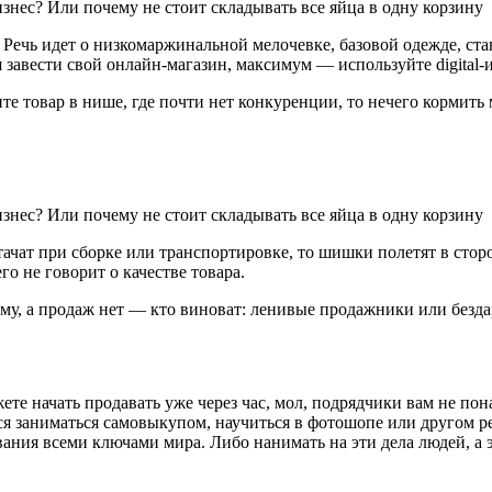
 Речь идет о низкомаржинальной мелочевке, базовой одежде, ста
 завести свой онлайн-магазин, максимум — используйте digital-
те товар в нише, где почти нет конкуренции, то нечего кормит
ачат при сборке или транспортировке, то шишки полетят в стор
го не говорит о качестве товара.
аму, а продаж нет — кто виноват: ленивые продажники или без
те начать продавать уже через час, мол, подрядчики вам не пон
я заниматься самовыкупом, научиться в фотошопе или другом ре
ания всеми ключами мира. Либо нанимать на эти дела людей, а 