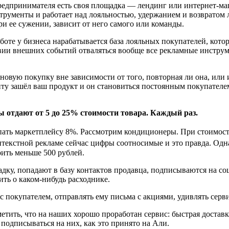
предпринимателя есть своя площадка — лендинг или интернет-м
нструменты и работает над лояльностью, удержанием и возвратом
ри ее сужении, зависит от него самого или команды.
работе у бизнеса нарабатывается база лояльных покупателей, кот
вии внешних событий отваляться вообще все рекламные инструме
овую покупку вне зависимости от того, повторная ли она, или и
иенту зашёл ваш продукт и он становиться постоянным покупател
ы отдают от 5 до 25% стоимости товара. Каждый раз.
пать маркетплейсу 8%. Рассмотрим кондиционеры. При стоимост
контекстной рекламе сейчас цифры соотносимые и это правда. Од
оить меньше 500 рублей.
дку, попадают в базу контактов продавца, подписываются на с
ть о каком-нибудь расходнике.
с покупателем, отправлять ему письма с акциями, удивлять сер
тить, что на наших хорошо проработан сервис: быстрая доставк
подписываться на них, как это принято на Али.