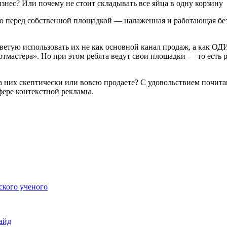
 перед собственной площадкой — налаженная и работающая без п
ветую использовать их не как основной канал продаж, а как ОД
ртмастера». Но при этом ребята ведут свои площадки — то есть
а них скептически или вовсю продаете? С удовольствием почита
фере контекстной рекламы.
ского ученого
айд