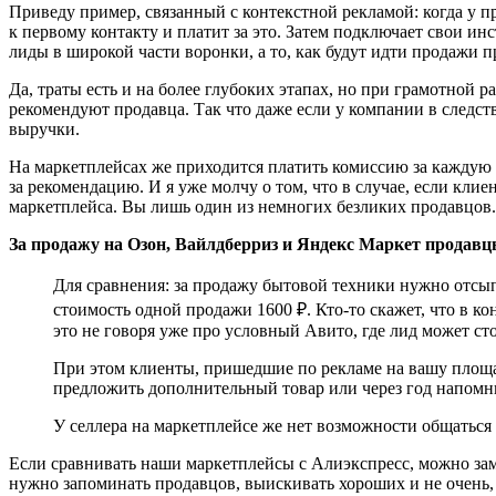
Приведу пример, связанный с контекстной рекламой: когда у 
к первому контакту и платит за это. Затем подключает свои и
лиды в широкой части воронки, а то, как будут идти продажи п
Да, траты есть и на более глубоких этапах, но при грамотной 
рекомендуют продавца. Так что даже если у компании в следст
выручки.
На маркетплейсах же приходится платить комиссию за каждую н
за рекомендацию. И я уже молчу о том, что в случае, если кл
маркетплейса. Вы лишь один из немногих безликих продавцов.
За продажу на Озон, Вайлдберриз и Яндекс Маркет продавц
Для сравнения: за продажу бытовой техники нужно отсы
стоимость одной продажи 1600 ₽. Кто-то скажет, что в 
это не говоря уже про условный Авито, где лид может ст
При этом клиенты, пришедшие по рекламе на вашу площа
предложить дополнительный товар или через год напомни
У селлера на маркетплейсе же нет возможности общаться 
Если сравнивать наши маркетплейсы с Алиэкспресс, можно заме
нужно запоминать продавцов, выискивать хороших и не очень, 