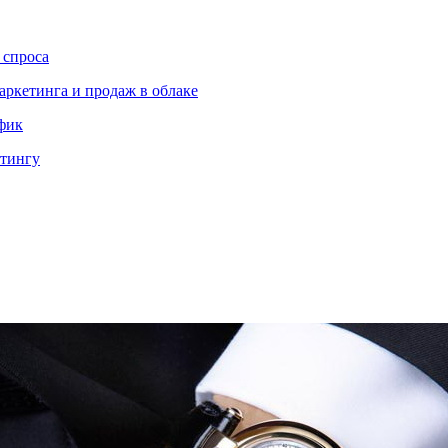
 спроса
аркетинга и продаж в облаке
ффик
етингу