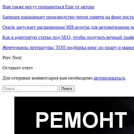
Вам также могут понравиться
Еще от автора
Samsung наращивает производство чипов памяти на фоне роста
Oracle запускает расширенные ИИ‑агенты для автоматизации м
Как я адаптирую статьи под SEO, чтобы получать вечный тра
Жемчужины литературы: ТОП подборка книг по пиару и марк
Prev
Next
Оставьте ответ
Для отправки комментария вам необходимо
авторизоваться
.