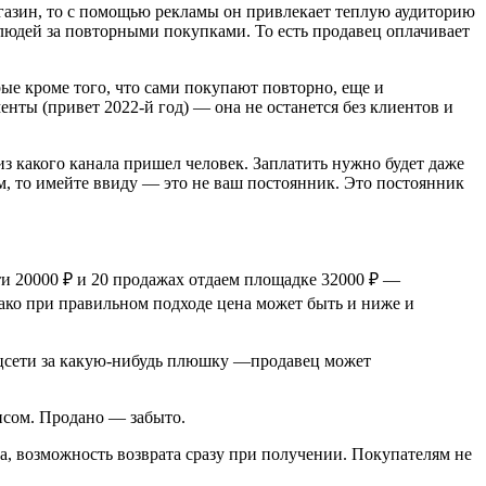
агазин, то с помощью рекламы он привлекает теплую аудиторию
 людей за повторными покупками. То есть продавец оплачивает
орые кроме того, что сами покупают повторно, еще и
нты (привет 2022-й год) — она не останется без клиентов и
з какого канала пришел человек. Заплатить нужно будет даже
ем, то имейте ввиду — это не ваш постоянник. Это постоянник
и 20000 ₽ и 20 продажах отдаем площадке 32000 ₽ —
нако при правильном подходе цена может быть и ниже и
оцсети за какую-нибудь плюшку —продавец может
висом. Продано — забыто.
а, возможность возврата сразу при получении. Покупателям не