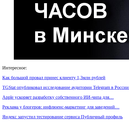
Интересное:
Как большой провал принес клиенту 1,3млн рублей
TGStat опубликовал исследование аудитории Telegram в Росси
Apple ускоряет разработку собственного ИИ-чипа для…
Реклама у блогеров: инфлюенс-маркетинг для заведений…
Яндекс запустил тестирование сервиса Публичный профиль