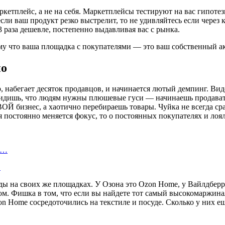
ркетплейс, а не на себя. Маркетплейсы тестируют на вас гипоте
если ваш продукт резко выстрелит, то не удивляйтесь если чере
3 раза дешевле, постепенно выдавливая вас с рынка.
 что ваша площадка с покупателями — это ваш собственный акти
но
набегает десяток продавцов, и начинается лютый демпинг. Виде
. Видишь, что людям нужны плюшевые гуси — начинаешь продават
ВОЙ бизнес, а хаотично перебираешь товары. Чуйка не всегда ср
я постоянно меняется фокус, то о постоянных покупателях и лоя
а…
…
нды на своих же площадках. У Озона это Ozon Home, у Вайлдбер
ом. Фишка в том, что если вы найдете тот самый высокомаржина
on Home сосредоточились на текстиле и посуде. Сколько у них 