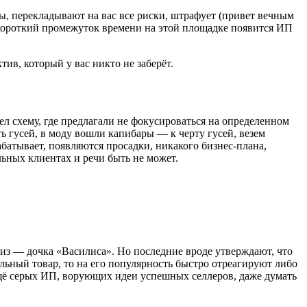
зы, перекладывают на вас все риски, штрафует (привет вечным
з короткий промежуток времени на этой площадке появится ИП
в, который у вас никто не заберёт.
л схему, где предлагали не фокусироваться на определенном
ь гусей, в моду вошли капибары — к черту гусей, везем
абатывает, появляются просадки, никакого бизнес-плана,
льных клиентах и речи быть не может.
риз — дочка «Василиса». Но последние вроде утверждают, что
льный товар, то на его популярность быстро отреагируют либо
ещё серых ИП, ворующих идеи успешных селлеров, даже думать