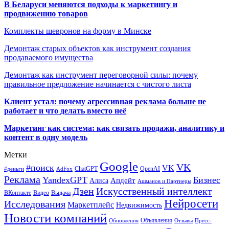
В Беларуси меняются подходы к маркетингу и
продвижению товаров
Комплекты шевронов на форму в Минске
Демонтаж старых объектов как инструмент создания
продаваемого имущества
Демонтаж как инструмент переговорной силы: почему
правильное предложение начинается с чистого листа
Клиент устал: почему агрессивная реклама больше не
работает и что делать вместо неё
Маркетинг как система: как связать продажи, аналитику и
контент в одну модель
Метки
Google
VK
#поиск
VK
ChatGPT
OpenAI
#деньги
AdFox
Реклама
YandexGPT
Бизнес
Апдейт
Алиса
Ашманов и Партнеры
Искусственный интеллект
Дзен
ВКонтакте
Видео
Выдача
Нейросети
Исследования
Маркетплейс
Недвижимость
Новости компаний
Объявления
Обновления
Отзывы
Пресс-