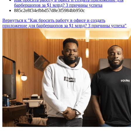
барбершопов за $1 млрд? 3 причины успеха
885c2e8f34efbbd57d8e3f5984bb950c
Вернуться к "Как бросить работу в офисе и создать
приложение для барбершопов за $1 млрд? 3 причины успеха"