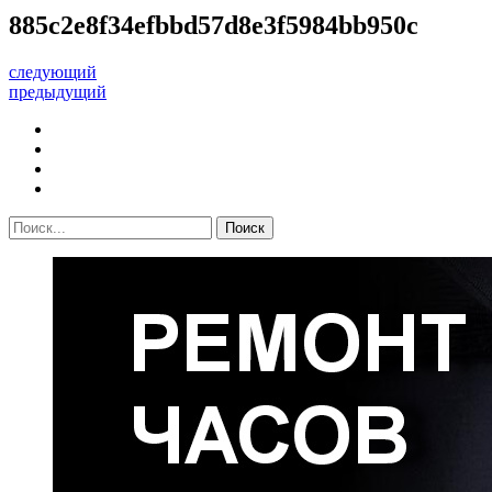
885c2e8f34efbbd57d8e3f5984bb950c
следующий
предыдущий