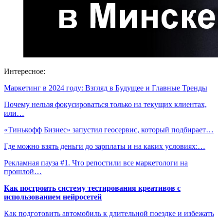
Интересное:
Маркетинг в 2024 году: Взгляд в Будущее и Главные Тренды
Почему нельзя фокусироваться только на текущих клиентах,
или…
«Тинькофф Бизнес» запустил геосервис, который подбирает…
Где можно взять деньги до зарплаты и на каких условиях:…
Рекламная пауза #1. Что репостили все маркетологи на
прошлой…
Как построить систему тестирования креативов с
использованием нейросетей
Как подготовить автомобиль к длительной поездке и избежать