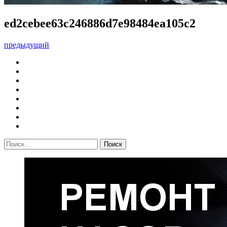
ed2cebee63c246886d7e98484ea105c2
предыдущий