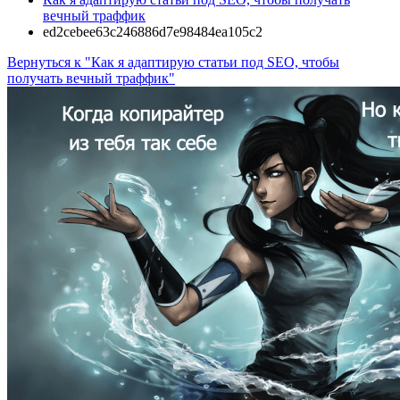
вечный траффик
ed2cebee63c246886d7e98484ea105c2
Вернуться к "Как я адаптирую статьи под SEO, чтобы
получать вечный траффик"