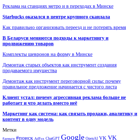
Реклама на станциях метро и в переходах в Минске
Starbucks оказался в центре крупного скандала
Как правильно организовать переезд и не потерять время
В Беларуси меняются подходы к маркетингу и
продвижению товаров
Комплекты шевронов на форму в Минске
Демонтаж старых объектов как инструмент создания
продаваемого имущества
Демонтаж как инструмент переговорной силы: почему
правильное предложение начинается с чистого листа
Клиент устал: почему агрессивная реклама больше не
работает и что делать вместо неё
Маркетинг как система: как связать продажи, аналитику и
контент в одну модель
Метки
Google
VK
#поиск
VK
ChatGPT
OpenAI
#деньги
AdFox