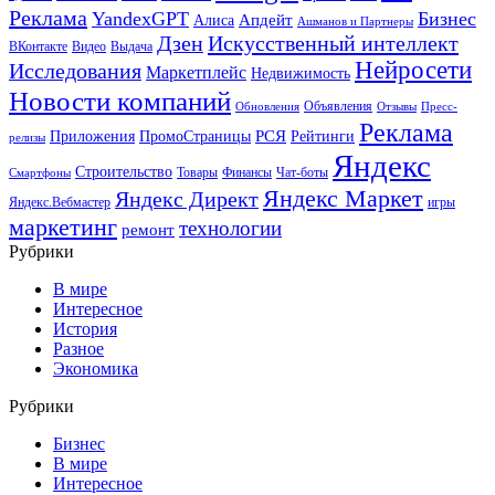
Реклама
YandexGPT
Бизнес
Апдейт
Алиса
Ашманов и Партнеры
Искусственный интеллект
Дзен
ВКонтакте
Видео
Выдача
Нейросети
Исследования
Маркетплейс
Недвижимость
Новости компаний
Объявления
Обновления
Отзывы
Пресс-
Реклама
РСЯ
Приложения
ПромоСтраницы
Рейтинги
релизы
Яндекс
Строительство
Товары
Финансы
Чат-боты
Смартфоны
Яндекс Маркет
Яндекс Директ
Яндекс.Вебмастер
игры
маркетинг
технологии
ремонт
Рубрики
В мире
Интересное
История
Разное
Экономика
Рубрики
Бизнес
В мире
Интересное