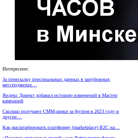
Интересное:
За пересылку персональных данных в зарубежных
мессенджерах…
Яндекс Директ добавил историю изменений в Мастер
кампаний
Сколько получают СММ-щики за бугром в 2023 году и
другие…
Как масштабировать платформу (marketplace) B2C на…
«Подарок от:важных людей»: как Better помог фонду