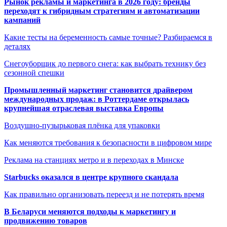
Рынок рекламы и маркетинга в 2026 году: бренды
переходят к гибридным стратегиям и автоматизации
кампаний
Какие тесты на беременность самые точные? Разбираемся в
деталях
Снегоуборщик до первого снега: как выбрать технику без
сезонной спешки
Промышленный маркетинг становится драйвером
международных продаж: в Роттердаме открылась
крупнейшая отраслевая выставка Европы
Воздушно-пузырьковая плёнка для упаковки
Как меняются требования к безопасности в цифровом мире
Реклама на станциях метро и в переходах в Минске
Starbucks оказался в центре крупного скандала
Как правильно организовать переезд и не потерять время
В Беларуси меняются подходы к маркетингу и
продвижению товаров