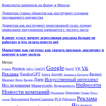
Комплекты шевронов на форму в Минске
Демонтаж старых объектов как инструмент создания
продаваемого имущества
Демонтаж как инструмент переговорной силы: почему
правильное предложение начинается с чистого листа
Клиент устал: почему агрессивная реклама больше не
работает и что делать вместо неё
Маркетинг как система: как связать продажи, аналитику и
контент в одну модель
Метки
Google
VK
#поиск
VK
ChatGPT
OpenAI
#деньги
AdFox
Реклама
YandexGPT
Бизнес
Апдейт
Алиса
Ашманов и Партнеры
Искусственный интеллект
Дзен
ВКонтакте
Видео
Выдача
Нейросети
Исследования
Маркетплейс
Недвижимость
Новости компаний
Объявления
Обновления
Отзывы
Пресс-
Реклама
РСЯ
Приложения
ПромоСтраницы
Рейтинги
релизы
Яндекс