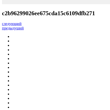
c2b96299026ee675cda15c6109dfb271
следующий
предыдущий