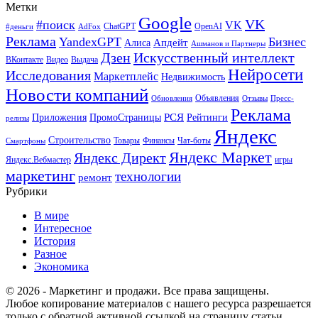
Метки
Google
VK
#поиск
VK
ChatGPT
OpenAI
#деньги
AdFox
Реклама
YandexGPT
Бизнес
Апдейт
Алиса
Ашманов и Партнеры
Искусственный интеллект
Дзен
ВКонтакте
Видео
Выдача
Нейросети
Исследования
Маркетплейс
Недвижимость
Новости компаний
Объявления
Обновления
Отзывы
Пресс-
Реклама
РСЯ
Приложения
ПромоСтраницы
Рейтинги
релизы
Яндекс
Строительство
Товары
Финансы
Чат-боты
Смартфоны
Яндекс Маркет
Яндекс Директ
Яндекс.Вебмастер
игры
маркетинг
технологии
ремонт
Рубрики
В мире
Интересное
История
Разное
Экономика
© 2026 - Маркетинг и продажи. Все права защищены.
Любое копирование материалов с нашего ресурса разрешается
только с обратной активной ссылкой на страницу статьи.