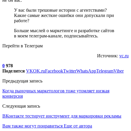
не он вас.
У вас были трешовые истории с агентствами?
Какие самые жесткие ошибки они допускали при
работе?
Больше мыслей о маркетинге и разработке сайтов
в моем телеграм-канале, подписывайтесь.
Перейти в Телеграм
Источник:
vc.ru
0
978
Поделится
VK
OK.ru
Facebook
Twitter
WhatsApp
Telegram
Viber
Предыдущая запись
Когда рыночных маркетологов тоже утомляет низкая
конверсия
Следующая запись
ВКонтакте тестирует инструмент для маркировки рекламы
Вам также могут понравиться
Еще от автора