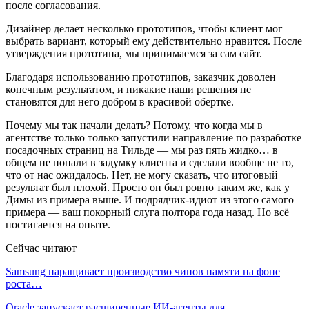
после согласования.
Дизайнер делает несколько прототипов, чтобы клиент мог
выбрать вариант, который ему действительно нравится. После
утверждения прототипа, мы принимаемся за сам сайт.
Благодаря использованию прототипов, заказчик доволен
конечным результатом, и никакие наши решения не
становятся для него добром в красивой обертке.
Почему мы так начали делать? Потому, что когда мы в
агентстве только только запустили направление по разработке
посадочных страниц на Тильде — мы раз пять жидко… в
общем не попали в задумку клиента и сделали вообще не то,
что от нас ожидалось. Нет, не могу сказать, что итоговый
результат был плохой. Просто он был ровно таким же, как у
Димы из примера выше. И подрядчик-идиот из этого самого
примера — ваш покорный слуга полтора года назад. Но всё
постигается на опыте.
Сейчас читают
Samsung наращивает производство чипов памяти на фоне
роста…
Oracle запускает расширенные ИИ‑агенты для