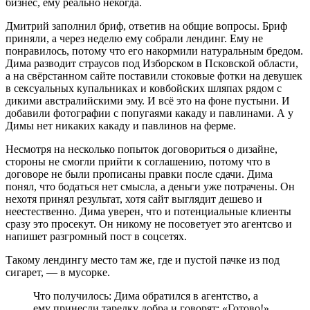
бизнес, ему реально некогда.
Дмитрий заполнил бриф, ответив на общие вопросы. Бриф
приняли, а через неделю ему собрали лендинг. Ему не
понравилось, потому что его накормили натуральным бредом.
Дима разводит страусов под Изборском в Псковской области,
а на свёрстанном сайте поставили стоковые фотки на девушек
в сексуальных купальниках и ковбойских шляпах рядом с
дикими австралийскими эму. И всё это на фоне пустыни. И
добавили фотографии с попугаями какаду и павлинами. А у
Димы нет никаких какаду и павлинов на ферме.
Несмотря на несколько попыток договориться о дизайне,
стороны не смогли прийти к соглашению, потому что в
договоре не были прописаны правки после сдачи. Дима
понял, что бодаться нет смысла, а деньги уже потрачены. Он
нехотя принял результат, хотя сайт выглядит дешево и
неестественно. Дима уверен, что и потенциальные клиенты
сразу это просекут. Он никому не посоветует это агентсво и
напишет разгромный пост в соцсетях.
Такому лендингу место там же, где и пустой пачке из под
сигарет, — в мусорке.
Что получилось: Дима обратился в агентство, а
ему принесли тарелку добра и говорят: «Готово!»