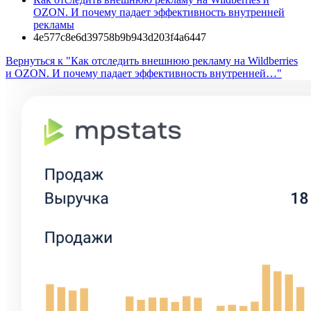
OZON. И почему падает эффективность внутренней
рекламы
4e577c8e6d39758b9b943d203f4a6447
Вернуться к "Как отследить внешнюю рекламу на Wildberries
и OZON. И почему падает эффективность внутренней…"