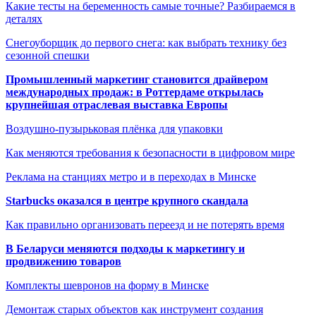
Какие тесты на беременность самые точные? Разбираемся в
деталях
Снегоуборщик до первого снега: как выбрать технику без
сезонной спешки
Промышленный маркетинг становится драйвером
международных продаж: в Роттердаме открылась
крупнейшая отраслевая выставка Европы
Воздушно-пузырьковая плёнка для упаковки
Как меняются требования к безопасности в цифровом мире
Реклама на станциях метро и в переходах в Минске
Starbucks оказался в центре крупного скандала
Как правильно организовать переезд и не потерять время
В Беларуси меняются подходы к маркетингу и
продвижению товаров
Комплекты шевронов на форму в Минске
Демонтаж старых объектов как инструмент создания