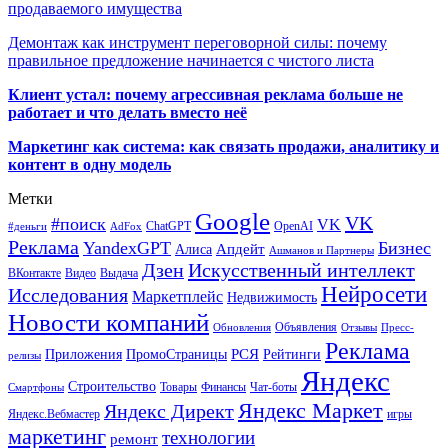
продаваемого имущества
Демонтаж как инструмент переговорной силы: почему
правильное предложение начинается с чистого листа
Клиент устал: почему агрессивная реклама больше не
работает и что делать вместо неё
Маркетинг как система: как связать продажи, аналитику и
контент в одну модель
Метки
Google
VK
#поиск
VK
ChatGPT
OpenAI
#деньги
AdFox
Реклама
YandexGPT
Бизнес
Апдейт
Алиса
Ашманов и Партнеры
Искусственный интеллект
Дзен
ВКонтакте
Видео
Выдача
Нейросети
Исследования
Маркетплейс
Недвижимость
Новости компаний
Объявления
Обновления
Отзывы
Пресс-
Реклама
РСЯ
Приложения
ПромоСтраницы
Рейтинги
релизы
Яндекс
Строительство
Товары
Финансы
Чат-боты
Смартфоны
Яндекс Маркет
Яндекс Директ
Яндекс.Вебмастер
игры
маркетинг
технологии
ремонт