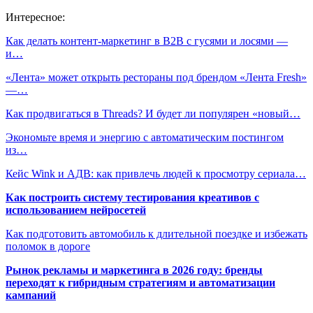
Интересное:
Как делать контент-маркетинг в B2B с гусями и лосями —
и…
«Лента» может открыть рестораны под брендом «Лента Fresh»
—…
Как продвигаться в Threads? И будет ли популярен «новый…
Экономьте время и энергию с автоматическим постингом
из…
Кейс Wink и АДВ: как привлечь людей к просмотру сериала…
Как построить систему тестирования креативов с
использованием нейросетей
Как подготовить автомобиль к длительной поездке и избежать
поломок в дороге
Рынок рекламы и маркетинга в 2026 году: бренды
переходят к гибридным стратегиям и автоматизации
кампаний