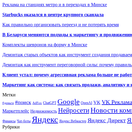
Реклама на станциях метро и в переходах в Минске
Starbucks оказался в центре крупного скандала
Как правильно организовать переезд и не потерять время
В Беларуси меняются подходы к маркетингу и продвижени
Комплекты шевронов на форму в Минске
Демонтаж старых объектов как инструмент создания продавае
Демонтаж как инструмент переговорной силы: почему правильн
Клиент устал: почему агрессивная реклама больше не работа
Маркетинг как система: как связать продажи, аналитику и 
Метки
Google
VK Реклам
#поиск
VK
ChatGPT
OpenAI
#деньги
AdFox
Новости ком
Нейросети
Маркетплейс
Недвижимость
Яндекс
Я
Яндекс Директ
Финансы
Чат-боты
Яндекс.Вебмастер
Рубрики