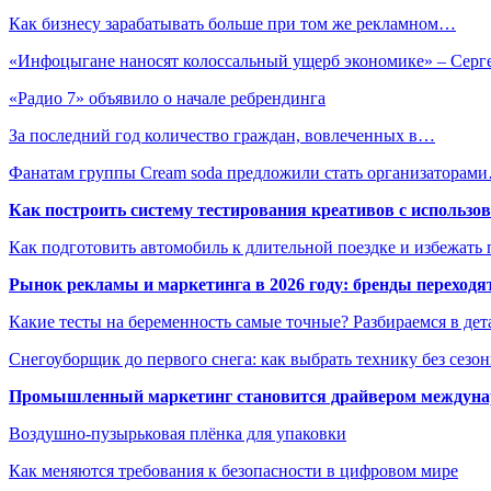
Как бизнесу зарабатывать больше при том же рекламном…
«Инфоцыгане наносят колоссальный ущерб экономике» – Сер
«Радио 7» объявило о начале ребрендинга
За последний год количество граждан, вовлеченных в…
Фанатам группы Cream soda предложили стать организаторам
Как построить систему тестирования креативов с использо
Как подготовить автомобиль к длительной поездке и избежать 
Рынок рекламы и маркетинга в 2026 году: бренды переход
Какие тесты на беременность самые точные? Разбираемся в дет
Снегоуборщик до первого снега: как выбрать технику без сезо
Промышленный маркетинг становится драйвером междунар
Воздушно-пузырьковая плёнка для упаковки
Как меняются требования к безопасности в цифровом мире