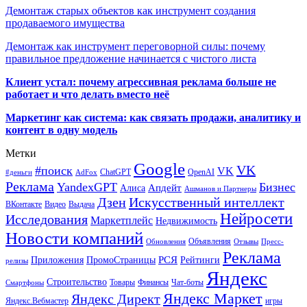
Демонтаж старых объектов как инструмент создания
продаваемого имущества
Демонтаж как инструмент переговорной силы: почему
правильное предложение начинается с чистого листа
Клиент устал: почему агрессивная реклама больше не
работает и что делать вместо неё
Маркетинг как система: как связать продажи, аналитику и
контент в одну модель
Метки
Google
VK
#поиск
VK
ChatGPT
OpenAI
#деньги
AdFox
Реклама
YandexGPT
Бизнес
Апдейт
Алиса
Ашманов и Партнеры
Искусственный интеллект
Дзен
ВКонтакте
Видео
Выдача
Нейросети
Исследования
Маркетплейс
Недвижимость
Новости компаний
Объявления
Обновления
Отзывы
Пресс-
Реклама
РСЯ
Приложения
ПромоСтраницы
Рейтинги
релизы
Яндекс
Строительство
Товары
Финансы
Чат-боты
Смартфоны
Яндекс Маркет
Яндекс Директ
Яндекс.Вебмастер
игры