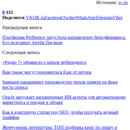
Источник:
vc.ru
0
333
Поделится
VK
OK.ru
Facebook
Twitter
WhatsApp
Telegram
Viber
Предыдущая запись
Платформа Perfluence запустила направление брендформанса.
Его возглавил Артём Паулкин
Следующая запись
«Радио 7» объявило о начале ребрендинга
Вам также могут понравиться
Еще от автора
Samsung наращивает производство чипов памяти на фоне
роста спроса
Oracle запускает расширенные ИИ‑агенты для автоматизации
маркетинга и продаж в облаке
Как я адаптирую статьи под SEO, чтобы получать вечный
траффик
Жемчужины литературы: ТОП подборка книг по пиару и