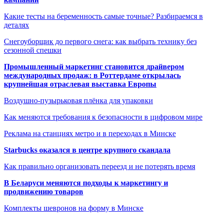
Какие тесты на беременность самые точные? Разбираемся в
деталях
Снегоуборщик до первого снега: как выбрать технику без
сезонной спешки
Промышленный маркетинг становится драйвером
международных продаж: в Роттердаме открылась
крупнейшая отраслевая выставка Европы
Воздушно-пузырьковая плёнка для упаковки
Как меняются требования к безопасности в цифровом мире
Реклама на станциях метро и в переходах в Минске
Starbucks оказался в центре крупного скандала
Как правильно организовать переезд и не потерять время
В Беларуси меняются подходы к маркетингу и
продвижению товаров
Комплекты шевронов на форму в Минске