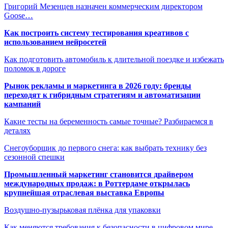
Григорий Мезенцев назначен коммерческим директором
Goose…
Как построить систему тестирования креативов с
использованием нейросетей
Как подготовить автомобиль к длительной поездке и избежать
поломок в дороге
Рынок рекламы и маркетинга в 2026 году: бренды
переходят к гибридным стратегиям и автоматизации
кампаний
Какие тесты на беременность самые точные? Разбираемся в
деталях
Снегоуборщик до первого снега: как выбрать технику без
сезонной спешки
Промышленный маркетинг становится драйвером
международных продаж: в Роттердаме открылась
крупнейшая отраслевая выставка Европы
Воздушно-пузырьковая плёнка для упаковки
Как меняются требования к безопасности в цифровом мире