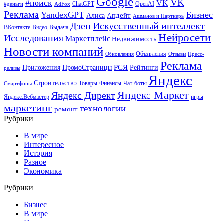
Google
VK
#поиск
VK
ChatGPT
OpenAI
#деньги
AdFox
Реклама
YandexGPT
Бизнес
Апдейт
Алиса
Ашманов и Партнеры
Искусственный интеллект
Дзен
ВКонтакте
Видео
Выдача
Нейросети
Исследования
Маркетплейс
Недвижимость
Новости компаний
Объявления
Обновления
Отзывы
Пресс-
Реклама
РСЯ
Приложения
ПромоСтраницы
Рейтинги
релизы
Яндекс
Строительство
Товары
Финансы
Чат-боты
Смартфоны
Яндекс Маркет
Яндекс Директ
Яндекс.Вебмастер
игры
маркетинг
технологии
ремонт
Рубрики
В мире
Интересное
История
Разное
Экономика
Рубрики
Бизнес
В мире