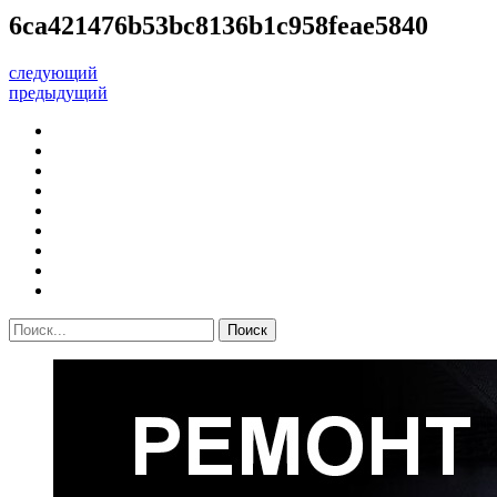
6ca421476b53bc8136b1c958feae5840
следующий
предыдущий