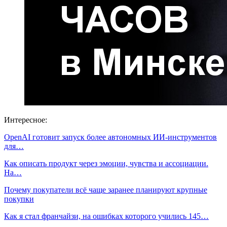
Интересное:
OpenAI готовит запуск более автономных ИИ-инструментов
для…
Как описать продукт через эмоции, чувства и ассоциации.
На…
Почему покупатели всё чаще заранее планируют крупные
покупки
Как я стал франчайзи, на ошибках которого учились 145…