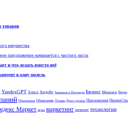
ю товаров
мого имущества
ое предложение начинается с чистого листа
ет и что делать вместо неё
контент в одну модель
а
YandexGPT
Бизнес
Апдейт
Алиса
ВКонтакте
Видео
Ашманов и Партнеры
паний
Приложения
ПромоСтр
Объявления
Обновления
Отзывы
Пресс-релизы
ндекс Маркет
маркетинг
технологии
ремонт
игры