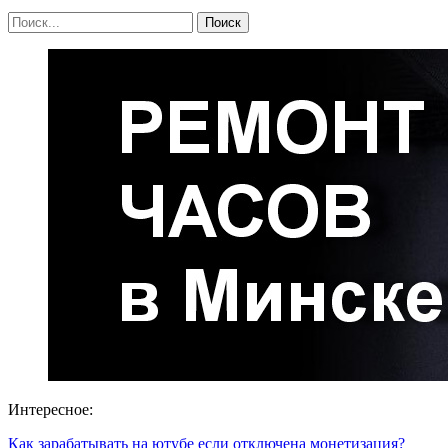
Интересное:
Как зарабатывать на ютубе если отключена монетизация?