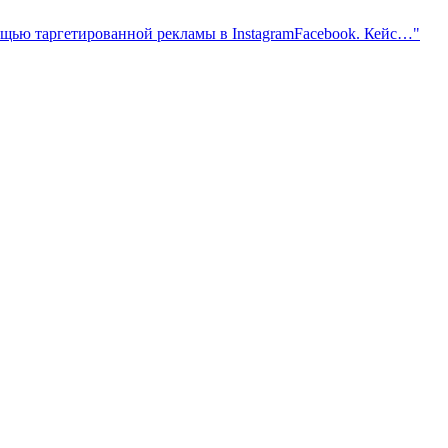
мощью таргетированной рекламы в InstagramFacebook. Кейс…"