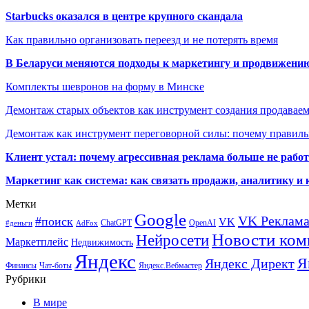
Starbucks оказался в центре крупного скандала
Как правильно организовать переезд и не потерять время
В Беларуси меняются подходы к маркетингу и продвижени
Комплекты шевронов на форму в Минске
Демонтаж старых объектов как инструмент создания продавае
Демонтаж как инструмент переговорной силы: почему правильн
Клиент устал: почему агрессивная реклама больше не работа
Маркетинг как система: как связать продажи, аналитику и 
Метки
Google
VK Реклам
#поиск
VK
ChatGPT
OpenAI
#деньги
AdFox
Новости ком
Нейросети
Маркетплейс
Недвижимость
Яндекс
Я
Яндекс Директ
Финансы
Чат-боты
Яндекс.Вебмастер
Рубрики
В мире