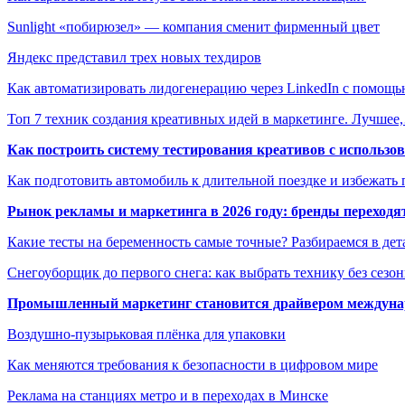
Sunlight «побирюзел» — компания сменит фирменный цвет
Яндекс представил трех новых техдиров
Как автоматизировать лидогенерацию через LinkedIn с помо
Топ 7 техник создания креативных идей в маркетинге. Лучшее
Как построить систему тестирования креативов с использо
Как подготовить автомобиль к длительной поездке и избежать 
Рынок рекламы и маркетинга в 2026 году: бренды переход
Какие тесты на беременность самые точные? Разбираемся в дет
Снегоуборщик до первого снега: как выбрать технику без сезо
Промышленный маркетинг становится драйвером междунар
Воздушно-пузырьковая плёнка для упаковки
Как меняются требования к безопасности в цифровом мире
Реклама на станциях метро и в переходах в Минске