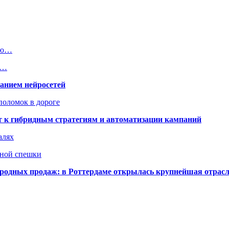
щью…
,…
ванием нейросетей
поломок в дороге
ят к гибридным стратегиям и автоматизации кампаний
алях
нной спешки
одных продаж: в Роттердаме открылась крупнейшая отрас