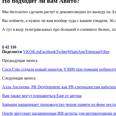
Но подходит ли вам Авито?
Мы бесплатно сделаем расчет и декомпозицию по выходу на Ави
Вы поймете, а нужно ли вам вообще туда с вашим товаром. 30-
А тут я веду телеграм-канал про большой e-commerce бизнес, 
0
42 116
Поделится
VK
OK.ru
Facebook
Twitter
WhatsApp
Telegram
Viber
Предыдущая запись
Coca-Cola создала новый напиток Y3000 при помощи нейросет
Следующая запись
Алла Аксенова, PR Development: как PR-специалистам работат
Вам также могут понравиться
Еще от автора
Samsung наращивает производство чипов памяти на фоне роста
Oracle запускает расширенные ИИ‑агенты для автоматизации м