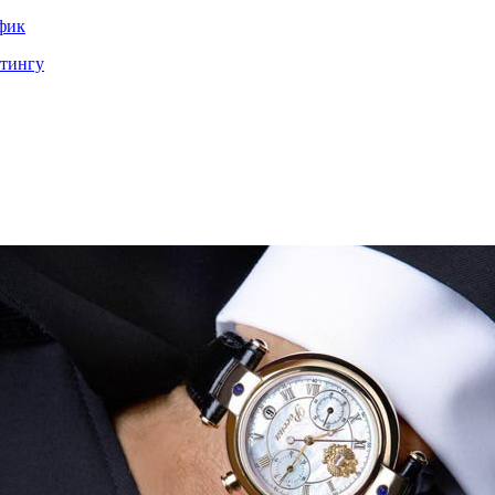
ффик
етингу