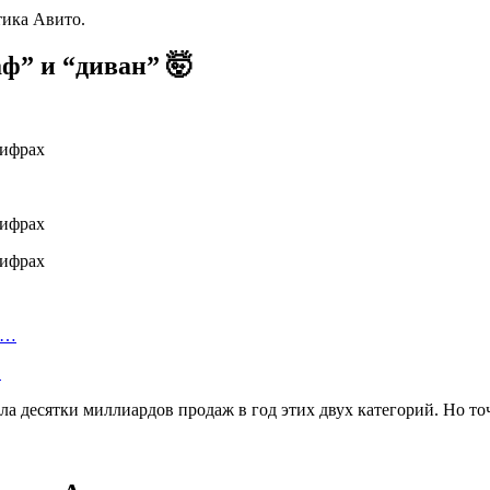
тика Авито.
ф” и “диван” 🤯
а…
…
а десятки миллиардов продаж в год этих двух категорий. Но то