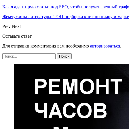
Как я адаптирую статьи под SEO, чтобы получать вечный тра
Жемчужины литературы: ТОП подборка книг по пиару и марк
Prev
Next
Оставьте ответ
Для отправки комментария вам необходимо
авторизоваться
.