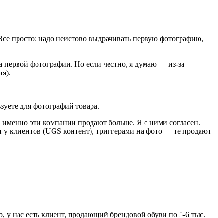
 Все просто: надо неистово выдрачивать первую фотографию,
та первой фотографии. Но если честно, я думаю — из-за
я).
зуете для фотографий товара.
и именно эти компании продают больше. Я с ними согласен.
и у клиентов (UGS контент), триггерами на фото — те продают
ер, у нас есть клиент, продающий брендовой обуви по 5-6 тыс.