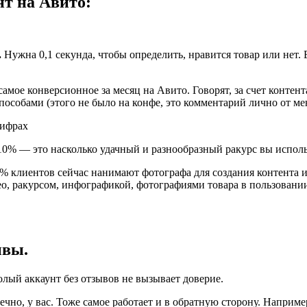
нт на Авито:
.
Нужна 0,1 секунда, чтобы определить, нравится товар или нет.
самое конверсионное за месяц на Авито. Говорят, за счет контен
особами (этого не было на конфе, это комментарий лично от мен
0% — это насколько удачный и разнообразный ракурс вы исполь
5% клиентов сейчас нанимают фотографа для создания контента 
део, ракурсом, инфографикой, фотографиями товара в пользовани
ывы.
лый аккаунт без отзывов не вызывает доверие.
онечно, у вас. Тоже самое работает и в обратную сторону. Наприм