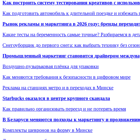
Как построить систему тестирования креативов с использо
Как подготовить автомобиль к длительной поездке и избежать 
Рынок рекламы и маркетинга в 2026 году: бренды переход
Какие тесты на беременность самые точные? Разбираемся в дет
Снегоуборщик до первого снега: как выбрать технику без сезо
Промышленный маркетинг становится драйвером междунар
Воздушно-пузырьковая плёнка для упаковки
Как меняются требования к безопасности в цифровом мире
Реклама на станциях метро и в переходах в Минске
Starbucks оказался в центре крупного скандала
Как правильно организовать переезд и не потерять время
В Беларуси меняются подходы к маркетингу и продвижени
Комплекты шевронов на форму в Минске