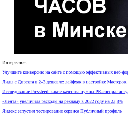
Интересное:
Улучшите конверсию на сайте с помощью эффективных веб-ф
Лиды с Директа в 2–3 дешевле: лайфхак в настройке Мастеро
Исследование Pressfeed: какие качества нужны PR-специалист
«Лента» увеличила расходы на рекламу в 2022 году на 23,8%
Яндекс запустил тестирование сервиса Публичный профиль