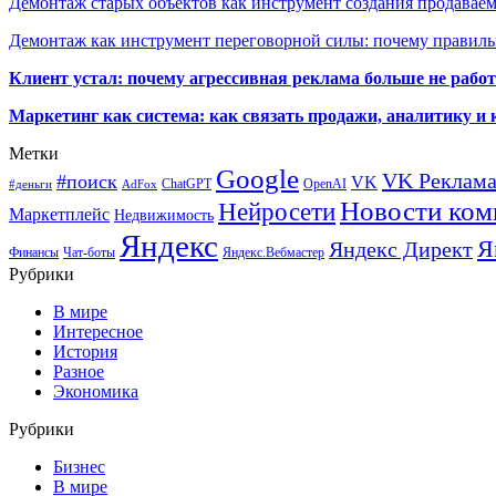
Демонтаж старых объектов как инструмент создания продавае
Демонтаж как инструмент переговорной силы: почему правильн
Клиент устал: почему агрессивная реклама больше не работа
Маркетинг как система: как связать продажи, аналитику и 
Метки
Google
VK Реклам
#поиск
VK
ChatGPT
OpenAI
#деньги
AdFox
Новости ком
Нейросети
Маркетплейс
Недвижимость
Яндекс
Я
Яндекс Директ
Финансы
Чат-боты
Яндекс.Вебмастер
Рубрики
В мире
Интересное
История
Разное
Экономика
Рубрики
Бизнес
В мире