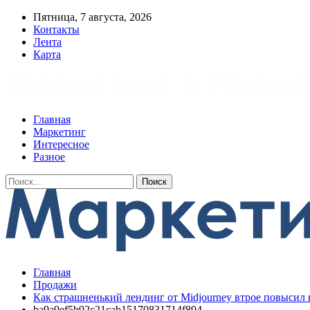
Пятница, 7 августа, 2026
Контакты
Лента
Карта
Главная
Маркетинг
Интересное
Разное
Главная
Продажи
Как страшненький лендинг от Midjourney втрое повысил 
ba9a9ef5b92c21cab15170831714f894