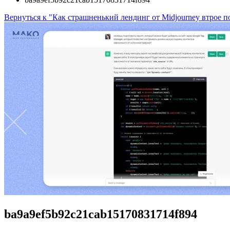
Вернуться к "Как страшненький лендинг от Midjourney втрое 
ba9a9ef5b92c21cab15170831714f894