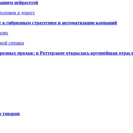
ванием нейросетей
поломок в дороге
ят к гибридным стратегиям и автоматизации кампаний
алях
нной спешки
одных продаж: в Роттердаме открылась крупнейшая отрас
ю товаров