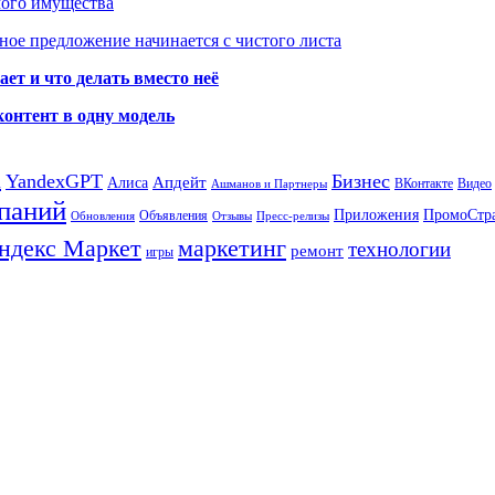
мого имущества
ое предложение начинается с чистого листа
ет и что делать вместо неё
контент в одну модель
а
YandexGPT
Бизнес
Апдейт
Алиса
ВКонтакте
Видео
Ашманов и Партнеры
паний
Приложения
ПромоСтр
Объявления
Обновления
Отзывы
Пресс-релизы
ндекс Маркет
маркетинг
технологии
ремонт
игры