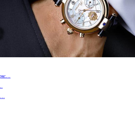
орм:…
в…
у,…