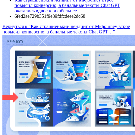
повысил конверсию, а банальные тексты Chat GPT
оказались вдвое кликабельнее
6fed2ae729b351f9e89fdfcdeee2dc68
Вернуться к "Как страшненький лендинг от Midjourney втрое
повысил конверсию, а банальные тексты Chat GPT…"