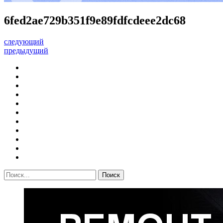
6fed2ae729b351f9e89fdfcdeee2dc68
следующий
предыдущий