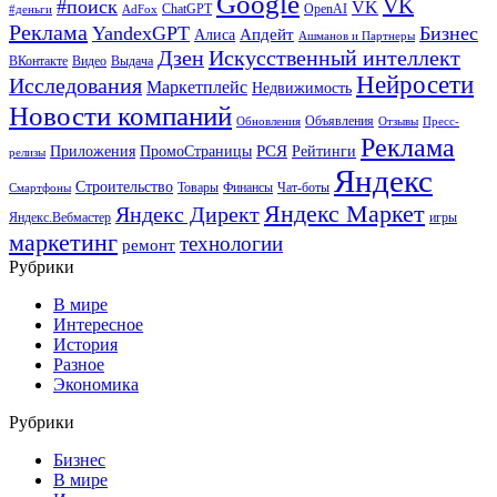
Google
VK
#поиск
VK
ChatGPT
OpenAI
#деньги
AdFox
Реклама
YandexGPT
Бизнес
Апдейт
Алиса
Ашманов и Партнеры
Искусственный интеллект
Дзен
ВКонтакте
Видео
Выдача
Нейросети
Исследования
Маркетплейс
Недвижимость
Новости компаний
Объявления
Обновления
Отзывы
Пресс-
Реклама
РСЯ
Приложения
ПромоСтраницы
Рейтинги
релизы
Яндекс
Строительство
Товары
Финансы
Чат-боты
Смартфоны
Яндекс Маркет
Яндекс Директ
Яндекс.Вебмастер
игры
маркетинг
технологии
ремонт
Рубрики
В мире
Интересное
История
Разное
Экономика
Рубрики
Бизнес
В мире