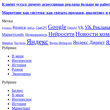
Клиент устал: почему агрессивная реклама больше не работа
Маркетинг как система: как связать продажи, аналитику и 
Метки
Google
VK Реклам
#поиск
VK
ChatGPT
OpenAI
#деньги
AdFox
Новости ком
Нейросети
Маркетплейс
Недвижимость
Яндекс
Я
Яндекс Директ
Финансы
Чат-боты
Яндекс.Вебмастер
Рубрики
В мире
Интересное
История
Разное
Экономика
Рубрики
Бизнес
В мире
Интересное
История
Маркетинг