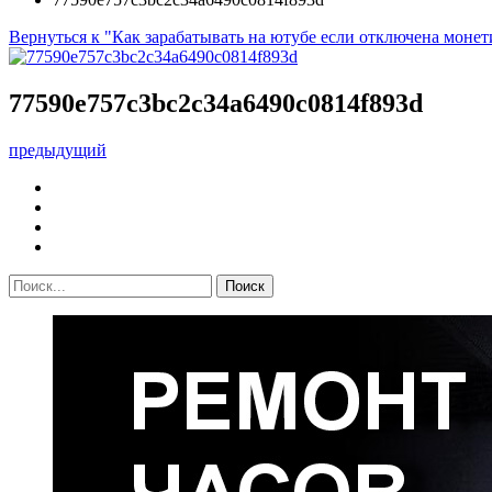
Вернуться к "Как зарабатывать на ютубе если отключена монет
77590e757c3bc2c34a6490c0814f893d
предыдущий