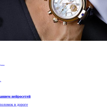
й,…
…
ванием нейросетей
поломок в дороге