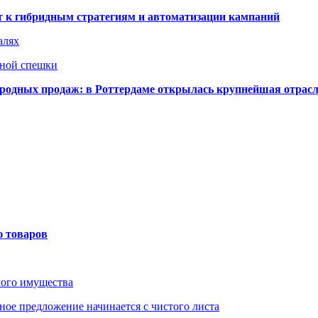
ят к гибридным стратегиям и автоматизации кампаний
алях
нной спешки
одных продаж: в Роттердаме открылась крупнейшая отрас
ю товаров
мого имущества
ое предложение начинается с чистого листа