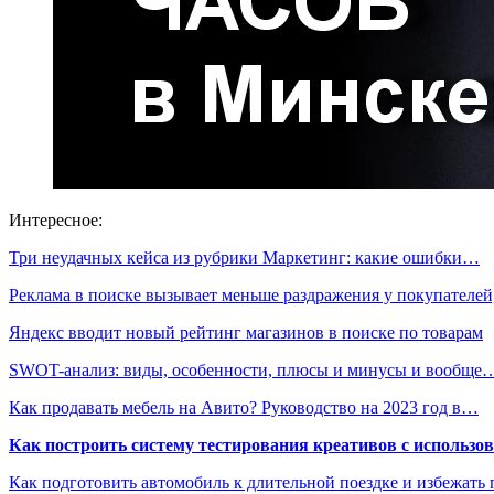
Интересное:
Три неудачных кейса из рубрики Маркетинг: какие ошибки…
Реклама в поиске вызывает меньше раздражения у покупателе
Яндекс вводит новый рейтинг магазинов в поиске по товарам
SWOT-анализ: виды, особенности, плюсы и минусы и вообще
Как продавать мебель на Авито? Руководство на 2023 год в…
Как построить систему тестирования креативов с использо
Как подготовить автомобиль к длительной поездке и избежать 