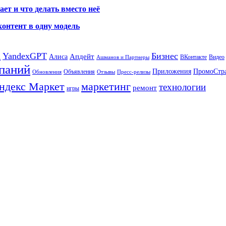
ет и что делать вместо неё
контент в одну модель
а
YandexGPT
Бизнес
Апдейт
Алиса
ВКонтакте
Видео
Ашманов и Партнеры
паний
Приложения
ПромоСтр
Объявления
Обновления
Отзывы
Пресс-релизы
ндекс Маркет
маркетинг
технологии
ремонт
игры