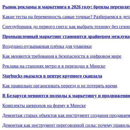
Рынок рекламы и маркетинга в 2026 году: бренды переход
Какие тесты на беременность самые точные? Разбираемся в дет
Снегоуборщик до первого снега: как выбрать технику без сезо
Промышленный маркетинг становится драйвером междунар
Воздушно-пузырьковая плёнка для упаковки
Как меняются требования к безопасности в цифровом мире
Реклама на станциях метро и в переходах в Минске
Starbucks оказался в центре крупного скандала
Как правильно организовать переезд и не потерять время
В Беларуси меняются подходы к маркетингу и продвижени
Комплекты шевронов на форму в Минске
Демонтаж старых объектов как инструмент создания продавае
Демонтаж как инструмент переговорной силы: почему правильн