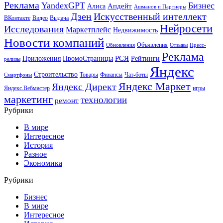
Реклама
YandexGPT
Бизнес
Апдейт
Алиса
Ашманов и Партнеры
Искусственный интеллект
Дзен
ВКонтакте
Видео
Выдача
Нейросети
Исследования
Маркетплейс
Недвижимость
Новости компаний
Объявления
Обновления
Отзывы
Пресс-
Реклама
РСЯ
Приложения
ПромоСтраницы
Рейтинги
релизы
Яндекс
Строительство
Товары
Финансы
Чат-боты
Смартфоны
Яндекс Маркет
Яндекс Директ
Яндекс.Вебмастер
игры
маркетинг
технологии
ремонт
Рубрики
В мире
Интересное
История
Разное
Экономика
Рубрики
Бизнес
В мире
Интересное