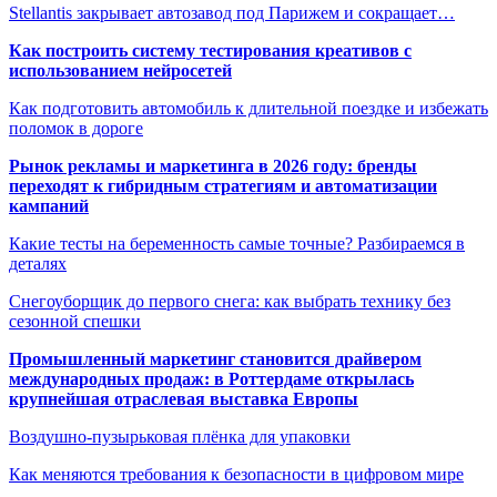
Stellantis закрывает автозавод под Парижем и сокращает…
Как построить систему тестирования креативов с
использованием нейросетей
Как подготовить автомобиль к длительной поездке и избежать
поломок в дороге
Рынок рекламы и маркетинга в 2026 году: бренды
переходят к гибридным стратегиям и автоматизации
кампаний
Какие тесты на беременность самые точные? Разбираемся в
деталях
Снегоуборщик до первого снега: как выбрать технику без
сезонной спешки
Промышленный маркетинг становится драйвером
международных продаж: в Роттердаме открылась
крупнейшая отраслевая выставка Европы
Воздушно-пузырьковая плёнка для упаковки
Как меняются требования к безопасности в цифровом мире