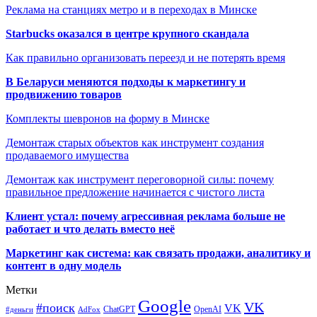
Реклама на станциях метро и в переходах в Минске
Starbucks оказался в центре крупного скандала
Как правильно организовать переезд и не потерять время
В Беларуси меняются подходы к маркетингу и
продвижению товаров
Комплекты шевронов на форму в Минске
Демонтаж старых объектов как инструмент создания
продаваемого имущества
Демонтаж как инструмент переговорной силы: почему
правильное предложение начинается с чистого листа
Клиент устал: почему агрессивная реклама больше не
работает и что делать вместо неё
Маркетинг как система: как связать продажи, аналитику и
контент в одну модель
Метки
Google
VK
#поиск
VK
ChatGPT
OpenAI
#деньги
AdFox