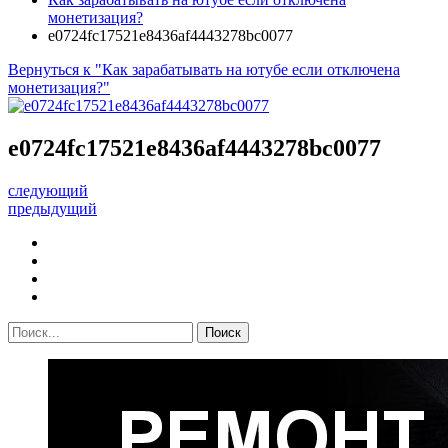
монетизация?
e0724fc17521e8436af4443278bc0077
Вернуться к "Как зарабатывать на ютубе если отключена
монетизация?"
e0724fc17521e8436af4443278bc0077
следующий
предыдущий