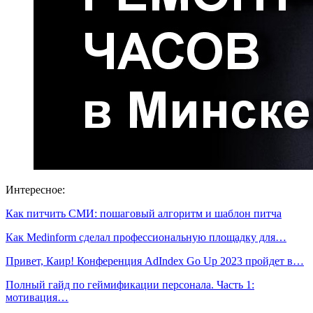
Интересное:
Как питчить СМИ: пошаговый алгоритм и шаблон питча
Как Medinform сделал профессиональную площадку для…
Привет, Каир! Конференция AdIndex Go Up 2023 пройдет в…
Полный гайд по геймификации персонала. Часть 1:
мотивация…