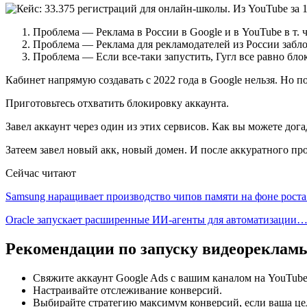
Проблема — Реклама в России в Google и в YouTube в т. ч
Проблема — Реклама для рекламодателей из России забл
Проблема — Если все-таки запустить, Гугл все равно бло
Кабинет напрямую создавать с 2022 года в Google нельзя. Но по
Приготовьтесь отхватить блокировку аккаунта.
Завел аккаунт через один из этих сервисов. Как вы можете дога
Затеем завел новый акк, новый домен. И после аккуратного пр
Сейчас читают
Samsung наращивает производство чипов памяти на фоне рост
Oracle запускает расширенные ИИ‑агенты для автоматизации
Рекомендации по запуску видеорекламы
Свяжите аккаунт Google Ads с вашим каналом на YouTube
Настраивайте отслеживание конверсий.
Выбирайте стратегию максимум конверсий, если ваша це