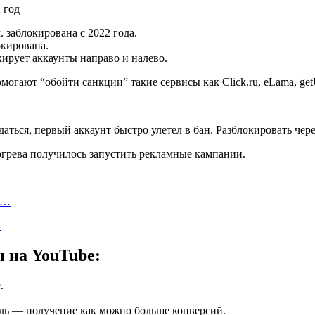
. заблокирована с 2022 года.
окирована.
кирует аккаунты направо и налево.
могают “обойти санкции” такие сервисы как Click.ru, eLama, getU
даться, первый аккаунт быстро улетел в бан. Разблокировать чер
огрева получилось запустить рекламные кампании.
а…
…
 на YouTube:
.
ль — получение как можно больше конверсий.