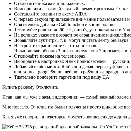
Отключите показы в приложениях.
Видеоролики — самый важный элемент рекламы. От качес
Составляйте ролики по схеме AIDA
С первых секунд привлекайте внимание пользователей и 
Обязательно добавьте Call-to-action в конце ролика.
Тестируйте ролики до 60 сек, они будут показаны и в YouT
На роликах укажите возрастное ограничение и дисклейме
Добавляйте субтитры, т. к. могут листать ленту без звука.
Настройте ограничение частоты показов.
Я выставляю обычно 3 показа в неделю и 3 просмотра в н
Отключайте показы на телевизорах.
Выбирайте в настройках Язык пользователей — русский, е
Добавляйте utm-метки. Я обычно делаю через суффикс, 
utm_source=google&utm_medium=cpc&utm_campaign={campa
Тщательно подберите таргетинги под вашу ЦА.
Купить рекламу Отключить
Итак, как мы уже знаем, видеоролики — самый важный элемент
Мне повезло. От клиента были получены просто шикарные крео.
Как я уже говорил, в некоторые моменты конверсия доходила д