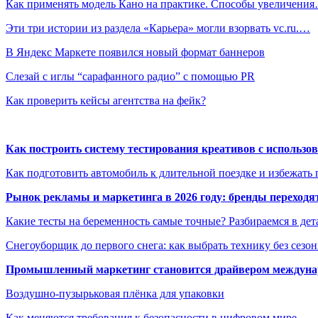
Как применять модель Кано на практике. Способы увеличени
Эти три истории из раздела «Карьера» могли взорвать vc.ru.…
В Яндекс Маркете появился новый формат баннеров
Слезай с иглы “сарафанного радио” с помощью PR
Как проверить кейсы агентства на фейк?
Как построить систему тестирования креативов с использо
Как подготовить автомобиль к длительной поездке и избежать 
Рынок рекламы и маркетинга в 2026 году: бренды переход
Какие тесты на беременность самые точные? Разбираемся в дет
Снегоуборщик до первого снега: как выбрать технику без сезо
Промышленный маркетинг становится драйвером междунар
Воздушно-пузырьковая плёнка для упаковки
Как меняются требования к безопасности в цифровом мире