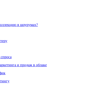
коллекцию в шоурумах?
стеру
 спроса
аркетинга и продаж в облаке
ффик
етингу