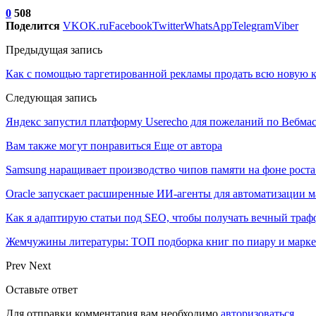
0
508
Поделится
VK
OK.ru
Facebook
Twitter
WhatsApp
Telegram
Viber
Предыдущая запись
Как с помощью таргетированной рекламы продать всю новую 
Следующая запись
Яндекс запустил платформу Userecho для пожеланий по Вебма
Вам также могут понравиться
Еще от автора
Samsung наращивает производство чипов памяти на фоне роста
Oracle запускает расширенные ИИ‑агенты для автоматизации м
Как я адаптирую статьи под SEO, чтобы получать вечный тра
Жемчужины литературы: ТОП подборка книг по пиару и марк
Prev
Next
Оставьте ответ
Для отправки комментария вам необходимо
авторизоваться
.