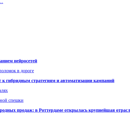
я…
ванием нейросетей
поломок в дороге
ят к гибридным стратегиям и автоматизации кампаний
алях
нной спешки
одных продаж: в Роттердаме открылась крупнейшая отрас