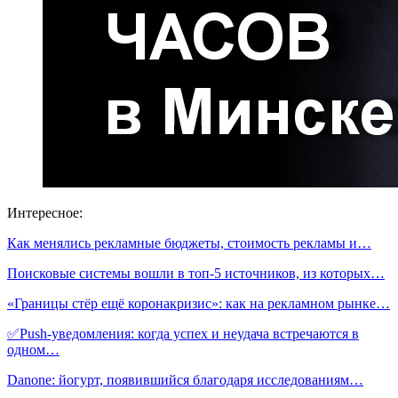
Интересное:
Как менялись рекламные бюджеты, стоимость рекламы и…
Поисковые системы вошли в топ-5 источников, из которых…
«Границы стёр ещё коронакризис»: как на рекламном рынке…
✅Push-уведомления: когда успех и неудача встречаются в
одном…
Danone: йогурт, появившийся благодаря исследованиям…