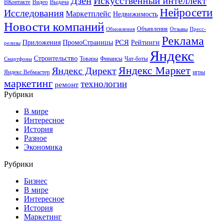
Искусственный интеллект
Дзен
ВКонтакте
Видео
Выдача
Нейросети
Исследования
Маркетплейс
Недвижимость
Новости компаний
Объявления
Обновления
Отзывы
Пресс-
Реклама
РСЯ
Приложения
ПромоСтраницы
Рейтинги
релизы
Яндекс
Строительство
Товары
Финансы
Чат-боты
Смартфоны
Яндекс Маркет
Яндекс Директ
Яндекс.Вебмастер
игры
маркетинг
технологии
ремонт
Рубрики
В мире
Интересное
История
Разное
Экономика
Рубрики
Бизнес
В мире
Интересное
История
Маркетинг