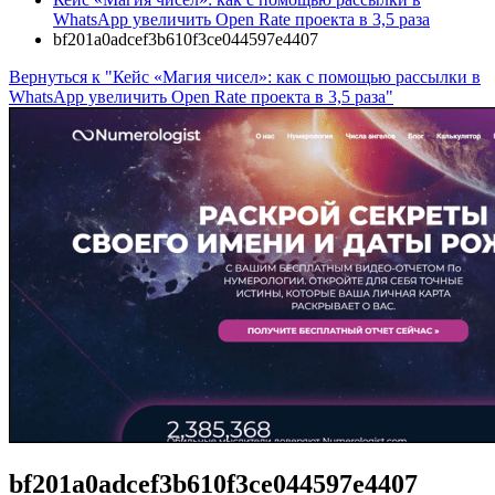
WhatsApp увеличить Open Rate проекта в 3,5 раза
bf201a0adcef3b610f3ce044597e4407
Вернуться к "Кейс «Магия чисел»: как с помощью рассылки в
WhatsApp увеличить Open Rate проекта в 3,5 раза"
bf201a0adcef3b610f3ce044597e4407