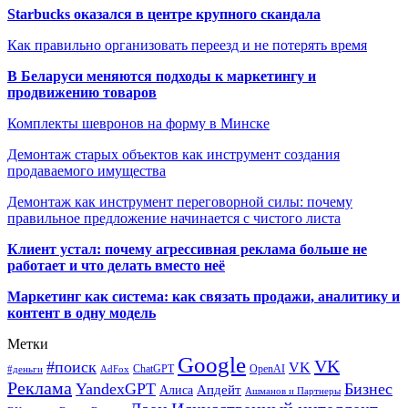
Starbucks оказался в центре крупного скандала
Как правильно организовать переезд и не потерять время
В Беларуси меняются подходы к маркетингу и
продвижению товаров
Комплекты шевронов на форму в Минске
Демонтаж старых объектов как инструмент создания
продаваемого имущества
Демонтаж как инструмент переговорной силы: почему
правильное предложение начинается с чистого листа
Клиент устал: почему агрессивная реклама больше не
работает и что делать вместо неё
Маркетинг как система: как связать продажи, аналитику и
контент в одну модель
Метки
Google
VK
#поиск
VK
ChatGPT
OpenAI
#деньги
AdFox
Реклама
YandexGPT
Бизнес
Апдейт
Алиса
Ашманов и Партнеры