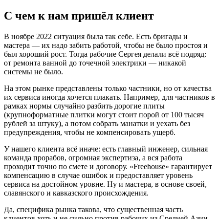
С чем к нам пришёл клиент
В ноябре 2022 ситуация была так себе. Есть бригады и
мастера — их надо забить работой, чтобы не было простоя и
был хороший рост. Тогда рабочие Сергея делали всё подряд:
от ремонта ванной до точечной электрики — никакой
системы не было.
На этом рынке представлены только частники, но от качества
их сервиса иногда хочется плакать. Например, для частников в
рамках нормы случайно разбить дорогие плиты
(крупноформатные плитки могут стоит порой от 100 тысяч
рублей за штуку), а потом собрать манатки и уехать без
предупреждения, чтобы не компенсировать ущерб.
У нашего клиента всё иначе: есть главный инженер, сильная
команда прорабов, огромная экспертиза, а вся работа
проходит точно по смете и договору. «Freehouse» гарантирует
компенсацию в случае ошибок и предоставляет уровень
сервиса на достойном уровне. Ну и мастера, в основе своей,
славянского и кавказского происхождения.
Да, специфика рынка такова, что существенная часть
клиентов хоть и не сильно против рабочих из Средней Азии,