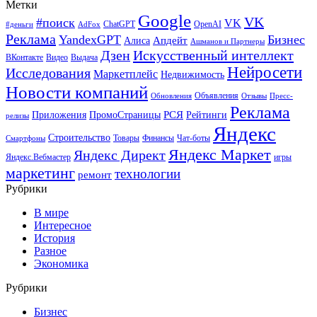
Метки
Google
VK
#поиск
VK
ChatGPT
OpenAI
#деньги
AdFox
Реклама
YandexGPT
Бизнес
Апдейт
Алиса
Ашманов и Партнеры
Искусственный интеллект
Дзен
ВКонтакте
Видео
Выдача
Нейросети
Исследования
Маркетплейс
Недвижимость
Новости компаний
Объявления
Обновления
Отзывы
Пресс-
Реклама
РСЯ
Приложения
ПромоСтраницы
Рейтинги
релизы
Яндекс
Строительство
Товары
Финансы
Чат-боты
Смартфоны
Яндекс Маркет
Яндекс Директ
Яндекс.Вебмастер
игры
маркетинг
технологии
ремонт
Рубрики
В мире
Интересное
История
Разное
Экономика
Рубрики
Бизнес