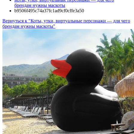
брендам нужны маскоты
b9506f495c74a37fc1ad9cf0cffe3a50
Вернуться к "Коты, утки, виртуальные персонажи — для чего
брендам нужны маскоты"