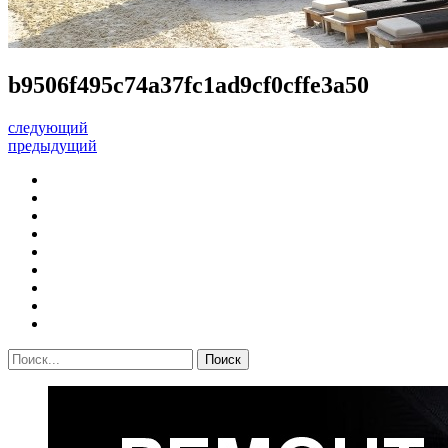
b9506f495c74a37fc1ad9cf0cffe3a50
следующий
предыдущий