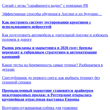
Слезай с иглы “сарафанного радио” с помощью PR
Эффективные способы обучения в Англии и их будущие…
Как построить систему тестирования креативов с
использованием нейросетей
Как подготовить автомобиль к длительной поездке и избежать
поломок в дороге
Рынок рекламы и маркетинга в 2026 году: бренды
переходят к гибридным стратегиям и автоматизации
кампаний
Какие тесты на беременность самые точные? Разбираемся в
деталях
Снегоуборщик до первого снега: как выбрать технику без
сезонной спешки
Промышленный маркетинг становится драйвером
международных продаж: в Роттердаме открылась
крупнейшая отраслевая выставка Европы
Воздушно-пузырьковая плёнка для упаковки