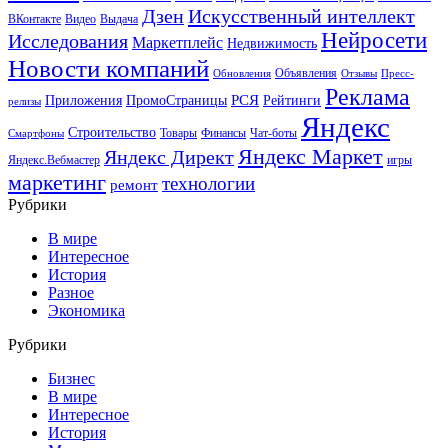
Искусственный интеллект
Дзен
ВКонтакте
Видео
Выдача
Нейросети
Исследования
Маркетплейс
Недвижимость
Новости компаний
Объявления
Обновления
Отзывы
Пресс-
Реклама
РСЯ
Приложения
ПромоСтраницы
Рейтинги
релизы
Яндекс
Строительство
Товары
Финансы
Чат-боты
Смартфоны
Яндекс Маркет
Яндекс Директ
Яндекс.Вебмастер
игры
маркетинг
технологии
ремонт
Рубрики
В мире
Интересное
История
Разное
Экономика
Рубрики
Бизнес
В мире
Интересное
История