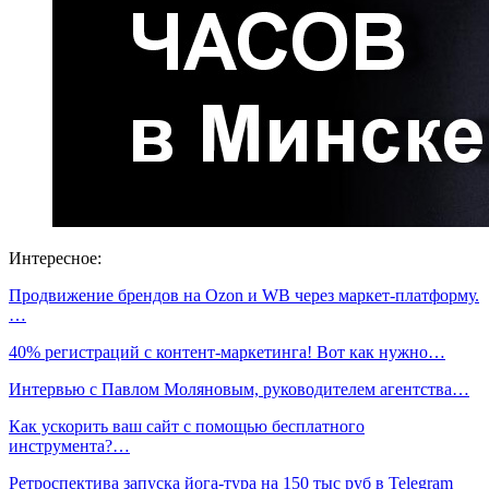
Интересное:
Продвижение брендов на Ozon и WB через маркет-платформу.
…
40% регистраций с контент-маркетинга! Вот как нужно…
Интервью с Павлом Моляновым, руководителем агентства…
Как ускорить ваш сайт с помощью бесплатного
инструмента?…
Ретроспектива запуска йога-тура на 150 тыс руб в Telegram