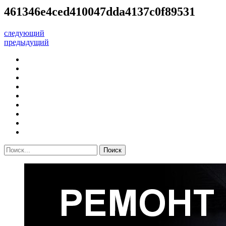
461346e4ced410047dda4137c0f89531
следующий
предыдущий