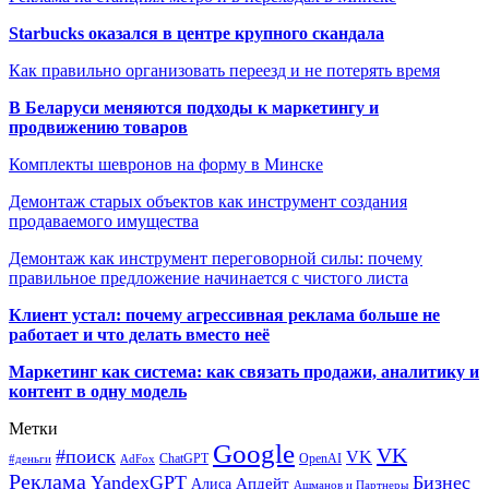
Starbucks оказался в центре крупного скандала
Как правильно организовать переезд и не потерять время
В Беларуси меняются подходы к маркетингу и
продвижению товаров
Комплекты шевронов на форму в Минске
Демонтаж старых объектов как инструмент создания
продаваемого имущества
Демонтаж как инструмент переговорной силы: почему
правильное предложение начинается с чистого листа
Клиент устал: почему агрессивная реклама больше не
работает и что делать вместо неё
Маркетинг как система: как связать продажи, аналитику и
контент в одну модель
Метки
Google
VK
#поиск
VK
ChatGPT
OpenAI
#деньги
AdFox
Реклама
YandexGPT
Бизнес
Апдейт
Алиса
Ашманов и Партнеры