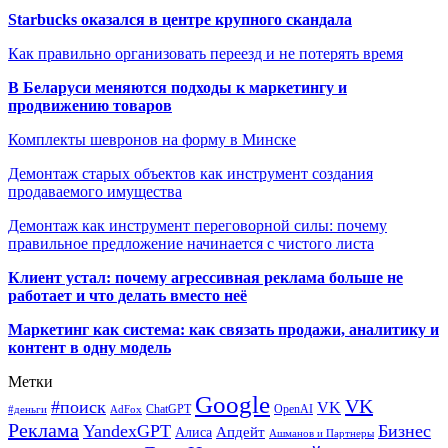
Starbucks оказался в центре крупного скандала
Как правильно организовать переезд и не потерять время
В Беларуси меняются подходы к маркетингу и
продвижению товаров
Комплекты шевронов на форму в Минске
Демонтаж старых объектов как инструмент создания
продаваемого имущества
Демонтаж как инструмент переговорной силы: почему
правильное предложение начинается с чистого листа
Клиент устал: почему агрессивная реклама больше не
работает и что делать вместо неё
Маркетинг как система: как связать продажи, аналитику и
контент в одну модель
Метки
Google
VK
#поиск
VK
ChatGPT
OpenAI
#деньги
AdFox
Реклама
YandexGPT
Бизнес
Апдейт
Алиса
Ашманов и Партнеры