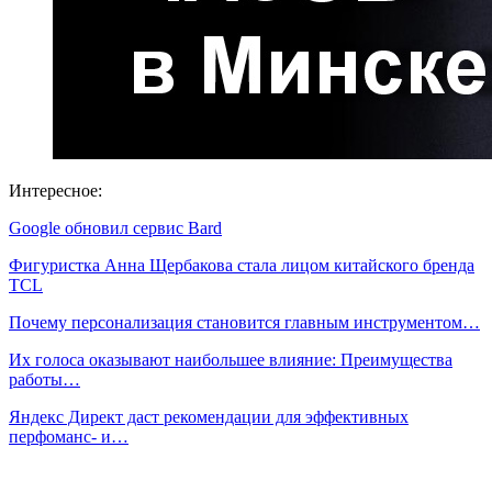
Интересное:
Google обновил сервис Bard
Фигуристка Анна Щербакова стала лицом китайского бренда
TCL
Почему персонализация становится главным инструментом…
Их голоса оказывают наибольшее влияние: Преимущества
работы…
Яндекс Директ даст рекомендации для эффективных
перфоманс- и…