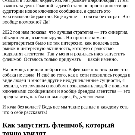
смыслы в головы людей, как не громкие инфоповоды? И мы
взялись за дело. Главной задачей стало не просто донести до
аудитории новое ключевое сообщение, а сделать это
максимально бюджетно. Ещё лучше — совсем без затрат. Это
вообще возможно? Да!
2022 год нам показал, что лучшая стратегия — это синергия,
объединение, взаимовыручка. Но просто с кем-то
запартнёриться было не так интересно, как вовлечь весь
рынок в интересную активность, которую с радостью
подхватят агентства. Так у меня и родилась идея запустить
флешмоб. Осталось только придумать — какой именно.
На помощь пришли нейросети. В феврале про них разве что
собака не лаяла. И ещё до того, как в сети появились города в
виде людей и многие другие неодушевленные сущности, я
решила, что лучшим способом познакомить людей с новыми
ключевыми сообщениями и вообще брендом агентства — это
представить, как бы он выглядел, будь человеком.
И куда без коллег? Ведь все мы такие разные и каждому есть,
что о себе рассказать!
Как запустить флешмоб, который
точно увидят