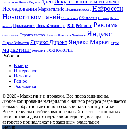
Искусственный интеллект
Дзен
ВКонтакте
Видео
Выдача
Нейросети
Исследования
Маркетплейс
Недвижимость
Новости компаний
Объявления
Обновления
Отзывы
Пресс-
Реклама
РСЯ
Приложения
ПромоСтраницы
Рейтинги
релизы
Яндекс
Строительство
Товары
Финансы
Чат-боты
Смартфоны
Яндекс Маркет
Яндекс Директ
Яндекс.Вебмастер
игры
маркетинг
технологии
ремонт
Рубрики
В мире
Интересное
История
Разное
Экономика
© 2026 - Маркетинг и продажи. Все права защищены.
Любое копирование материалов с нашего ресурса разрешается
только с обратной активной ссылкой на страницу статьи.
Все материалы опубликованные на сайте взяты с открытых
источников и других порталов интернета, все права на
авторство принадлежат их законным владельцам.
Sign in