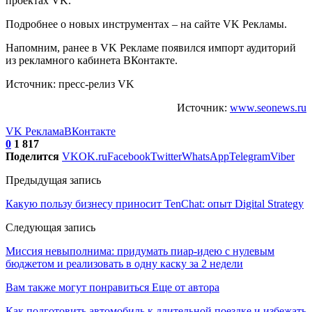
проектах VK.
Подробнее о новых инструментах – на сайте VK Рекламы.
Напомним, ранее в VK Рекламе появился импорт аудиторий
из рекламного кабинета ВКонтакте.
Источник: пресс-релиз VK
Источник:
www.seonews.ru
VK Реклама
ВКонтакте
0
1 817
Поделится
VK
OK.ru
Facebook
Twitter
WhatsApp
Telegram
Viber
Предыдущая запись
Какую пользу бизнесу приносит TenChat: опыт Digital Strategy
Следующая запись
Миссия невыполнима: придумать пиар-идею с нулевым
бюджетом и реализовать в одну каску за 2 недели
Вам также могут понравиться
Еще от автора
Как подготовить автомобиль к длительной поездке и избежать