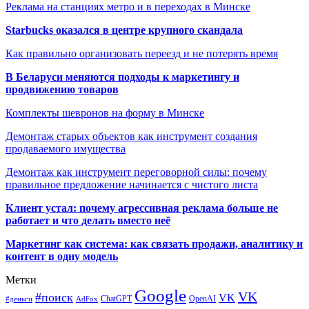
Реклама на станциях метро и в переходах в Минске
Starbucks оказался в центре крупного скандала
Как правильно организовать переезд и не потерять время
В Беларуси меняются подходы к маркетингу и
продвижению товаров
Комплекты шевронов на форму в Минске
Демонтаж старых объектов как инструмент создания
продаваемого имущества
Демонтаж как инструмент переговорной силы: почему
правильное предложение начинается с чистого листа
Клиент устал: почему агрессивная реклама больше не
работает и что делать вместо неё
Маркетинг как система: как связать продажи, аналитику и
контент в одну модель
Метки
Google
VK
#поиск
VK
ChatGPT
OpenAI
#деньги
AdFox