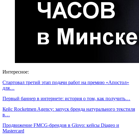
Интересное:
Стартовал третий этап подачи работ на премию «Апостол»
для…
Первый баннер в интернете: история о том, как получить…
Кейс Rocketmen Agency: запуск бренда натурального текстиля
в…
Продвижение FMCG-брендов в Glovo: кейсы Diageo и
Mastercard