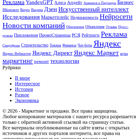
Реклама
YandexGPT
Бизнес
Апдейт
Алиса
Ашманов и Партнеры
Искусственный интеллект
Дзен
ВКонтакте
Видео
Выдача
Нейросети
Исследования
Маркетплейс
Недвижимость
Новости компаний
Объявления
Обновления
Отзывы
Пресс-
Реклама
РСЯ
Приложения
ПромоСтраницы
Рейтинги
релизы
Яндекс
Строительство
Товары
Финансы
Чат-боты
Смартфоны
Яндекс Маркет
Яндекс Директ
Яндекс.Вебмастер
игры
маркетинг
технологии
ремонт
Рубрики
В мире
Интересное
История
Разное
Экономика
© 2026 - Маркетинг и продажи. Все права защищены.
Любое копирование материалов с нашего ресурса разрешается
только с обратной активной ссылкой на страницу статьи.
Все материалы опубликованные на сайте взяты с открытых
источников и других порталов интернета, все права на
авторство принадлежат их законным владельцам.