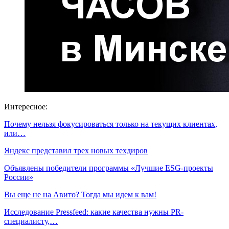
Интересное:
Почему нельзя фокусироваться только на текущих клиентах,
или…
Яндекс представил трех новых техдиров
Объявлены победители программы «Лучшие ESG-проекты
России»
Вы еще не на Авито? Тогда мы идем к вам!
Исследование Pressfeed: какие качества нужны PR-
специалисту,…