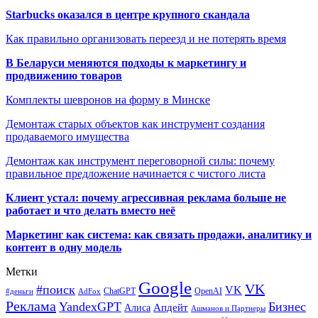
Starbucks оказался в центре крупного скандала
Как правильно организовать переезд и не потерять время
В Беларуси меняются подходы к маркетингу и
продвижению товаров
Комплекты шевронов на форму в Минске
Демонтаж старых объектов как инструмент создания
продаваемого имущества
Демонтаж как инструмент переговорной силы: почему
правильное предложение начинается с чистого листа
Клиент устал: почему агрессивная реклама больше не
работает и что делать вместо неё
Маркетинг как система: как связать продажи, аналитику и
контент в одну модель
Метки
Google
VK
#поиск
VK
ChatGPT
OpenAI
#деньги
AdFox
Реклама
YandexGPT
Бизнес
Апдейт
Алиса
Ашманов и Партнеры