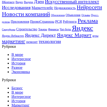
Искусственный интеллект
Дзен
ВКонтакте
Видео
Выдача
Нейросети
Исследования
Маркетплейс
Недвижимость
Новости компаний
Объявления
Обновления
Отзывы
Пресс-
Реклама
РСЯ
Приложения
ПромоСтраницы
Рейтинги
релизы
Яндекс
Строительство
Товары
Финансы
Чат-боты
Смартфоны
Яндекс Маркет
Яндекс Директ
Яндекс.Вебмастер
игры
маркетинг
технологии
ремонт
Рубрики
В мире
Интересное
История
Разное
Экономика
Рубрики
Бизнес
В мире
Интересное
История
Маркетинг