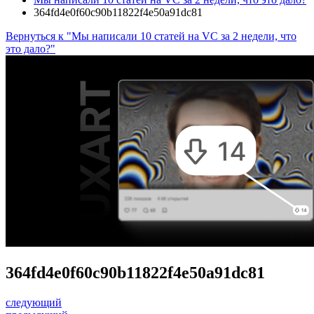
364fd4e0f60c90b11822f4e50a91dc81
Вернуться к "Мы написали 10 статей на VC за 2 недели, что
это дало?"
364fd4e0f60c90b11822f4e50a91dc81
следующий