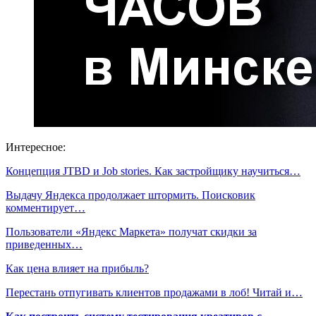
Интересное:
Концепция JTBD и Job stories. Как застройщику научиться…
Выдачу Яндекса продолжает штормить. Поисковик
комментирует…
Пользователи «Яндекс Маркета» получат скидки за
приведенных…
Как цена влияет на прибыль?
Перестань отпугивать клиентов продажами в лоб! Читай и…