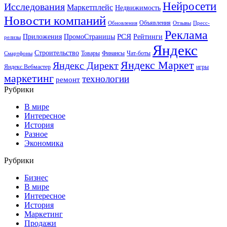
Нейросети
Исследования
Маркетплейс
Недвижимость
Новости компаний
Объявления
Обновления
Отзывы
Пресс-
Реклама
РСЯ
Приложения
ПромоСтраницы
Рейтинги
релизы
Яндекс
Строительство
Товары
Финансы
Чат-боты
Смартфоны
Яндекс Маркет
Яндекс Директ
Яндекс.Вебмастер
игры
маркетинг
технологии
ремонт
Рубрики
В мире
Интересное
История
Разное
Экономика
Рубрики
Бизнес
В мире
Интересное
История
Маркетинг
Продажи