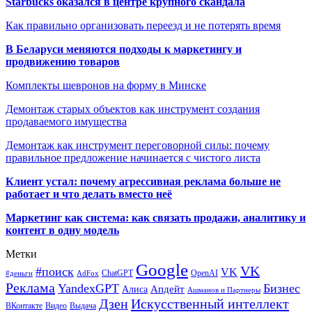
Starbucks оказался в центре крупного скандала
Как правильно организовать переезд и не потерять время
В Беларуси меняются подходы к маркетингу и
продвижению товаров
Комплекты шевронов на форму в Минске
Демонтаж старых объектов как инструмент создания
продаваемого имущества
Демонтаж как инструмент переговорной силы: почему
правильное предложение начинается с чистого листа
Клиент устал: почему агрессивная реклама больше не
работает и что делать вместо неё
Маркетинг как система: как связать продажи, аналитику и
контент в одну модель
Метки
Google
VK
#поиск
VK
ChatGPT
OpenAI
#деньги
AdFox
Реклама
YandexGPT
Бизнес
Апдейт
Алиса
Ашманов и Партнеры
Искусственный интеллект
Дзен
ВКонтакте
Видео
Выдача