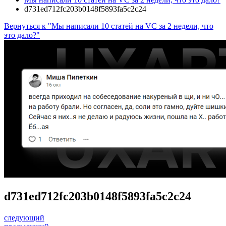
d731ed712fc203b0148f5893fa5c2c24
Вернуться к "Мы написали 10 статей на VC за 2 недели, что
это дало?"
d731ed712fc203b0148f5893fa5c2c24
следующий