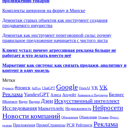
продвижению товаров
Комплекты шевронов на форму в Минске
Демонтаж старых объектов как инструмент создания
продаваемого имущества
Демонтаж как инструмент переговорной силы: почему
правильное предложение начинается с чистого листа
Клиент устал: почему агрессивная реклама больше не
работает и что делать вместо неё
Маркетинг как система: как связать продажи, аналитику и
контент в одну модель
Метки
Google
VK
#поиск
VK
ChatGPT
OpenAI
#деньги
AdFox
Реклама
YandexGPT
Бизнес
Апдейт
Алиса
Ашманов и Партнеры
Искусственный интеллект
Дзен
ВКонтакте
Видео
Выдача
Нейросети
Исследования
Маркетплейс
Недвижимость
Новости компаний
Объявления
Обновления
Отзывы
Пресс-
Реклама
РСЯ
Приложения
ПромоСтраницы
Рейтинги
релизы