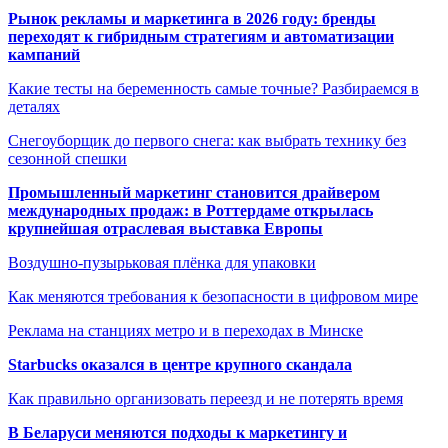
Рынок рекламы и маркетинга в 2026 году: бренды
переходят к гибридным стратегиям и автоматизации
кампаний
Какие тесты на беременность самые точные? Разбираемся в
деталях
Снегоуборщик до первого снега: как выбрать технику без
сезонной спешки
Промышленный маркетинг становится драйвером
международных продаж: в Роттердаме открылась
крупнейшая отраслевая выставка Европы
Воздушно-пузырьковая плёнка для упаковки
Как меняются требования к безопасности в цифровом мире
Реклама на станциях метро и в переходах в Минске
Starbucks оказался в центре крупного скандала
Как правильно организовать переезд и не потерять время
В Беларуси меняются подходы к маркетингу и