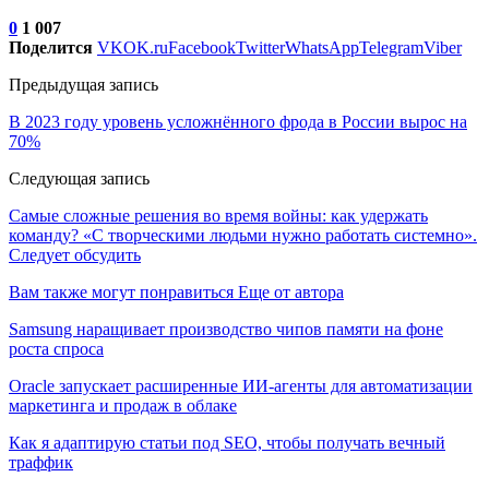
0
1 007
Поделится
VK
OK.ru
Facebook
Twitter
WhatsApp
Telegram
Viber
Предыдущая запись
В 2023 году уровень усложнённого фрода в России вырос на
70%
Следующая запись
Самые сложные решения во время войны: как удержать
команду? «С творческими людьми нужно работать системно».
Следует обсудить
Вам также могут понравиться
Еще от автора
Samsung наращивает производство чипов памяти на фоне
роста спроса
Oracle запускает расширенные ИИ‑агенты для автоматизации
маркетинга и продаж в облаке
Как я адаптирую статьи под SEO, чтобы получать вечный
траффик