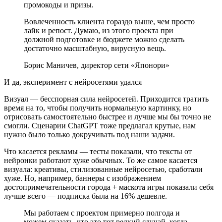
промокоды и призы.
Вовлеченность клиента гораздо выше, чем просто
лайк и репост. Думаю, из этого проекта при
должной подготовке и бюджете можно сделать
достаточно масштабную, вирусную вещь.
Борис Маничев, директор сети «Японори»
И да, эксперимент с нейросетями удался
Визуал — бесспорная сила нейросетей. Приходится тратить
время на то, чтобы получить нормальную картинку, но
отрисовать самостоятельно быстрее и лучше мы бы точно не
смогли. Сценарии ChatGPT тоже предлагал крутые, нам
нужно было только докручивать под наши задачи.
Что касается рекламы — тесты показали, что тексты от
нейронки работают хуже обычных. То же самое касается
визуала: креативы, стилизованные нейросетью, сработали
хуже. Но, например, баннеры с изображением
достопримечательности города + маскота игры показали себя
лучше всего — подписка была на 16% дешевле.
Мы работаем с проектом примерно полгода и
можем сказать, что это тот редкий случай, когда