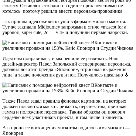
Мы думали над механикой, которая поможет вести игрока по
сюжету. Оставлять его один на один с приключениями не
хотелось, поэтому решили ввести персонажа-проводника.
Так пришла идея оживить суши в формате милого маскота.
Тут же закидали Midjourney запросами в стиле «mascot for a
yaponori, super cute, 2d — v 4» и получили первые наброски.
Идея нам понравилась, и мы решили ее развивать. Наш
дизайн-директор Павел Запольский сгенерировал персонажа,
добавил логотип бренда «Японори», отрисовал выражения
лица, а также положения рук и ног. Получилось идеально 🌟
Также Павел задал правила фоновых картинок, на которых
должен появляться маскот: резкость, перспектива, цветовая
гамма и положение персонажа. Таким образом он покорил
сердечко всех участников проекта, в том числе и клиента.
А в процессе восхищения маскотом родилось имя маскота —
Японорец.