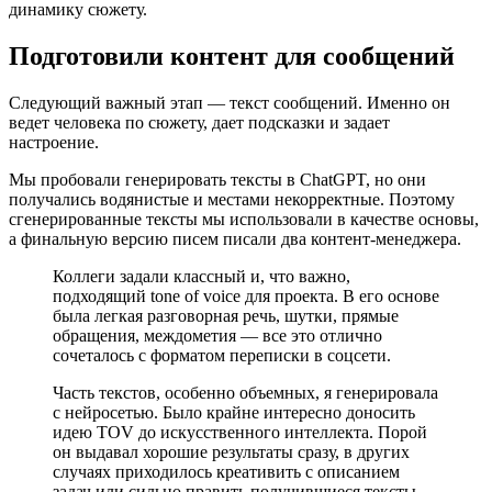
динамику сюжету.
Подготовили контент для сообщений
Следующий важный этап — текст сообщений. Именно он
ведет человека по сюжету, дает подсказки и задает
настроение.
Мы пробовали генерировать тексты в ChatGPT, но они
получались водянистые и местами некорректные. Поэтому
сгенерированные тексты мы использовали в качестве основы,
а финальную версию писем писали два контент-менеджера.
Коллеги задали классный и, что важно,
подходящий tone of voice для проекта. В его основе
была легкая разговорная речь, шутки, прямые
обращения, междометия — все это отлично
сочеталось с форматом переписки в соцсети.
Часть текстов, особенно объемных, я генерировала
с нейросетью. Было крайне интересно доносить
идею TOV до искусственного интеллекта. Порой
он выдавал хорошие результаты сразу, в других
случаях приходилось креативить с описанием
задач или сильно править получившиеся тексты.