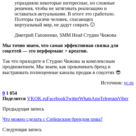
упраздняли некоторые интересные, но сложные
решения, чтобы не затягивать реализацию и
оставаться актуальными. В итоге это сработало.
Полторы тысячи человек, спасающих
виртуальный мир, не дадут соврать 🙂
Дмитрий Гапоненко, SMM Head Студии Чижова
Мы точно знаем, что самая эффективная связка для
соцсетей — это перформанс + креатив.
Так что приходите в Студию Чижова за комплексным
продвижением. Мы знаем, как прокачивать бренд и
выстраивать полноценные каналы продаж в соцсетях 😎
Источник:
vc.ru
0
1 054
Поделится
VK
OK.ru
Facebook
Twitter
WhatsApp
Telegram
Viber
Предыдущая запись
Что можно сделать с Сибирским брендом пива?
Следующая запись