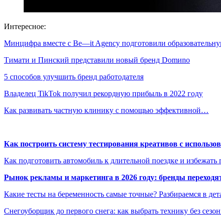
Интересное:
Минцифра вместе с Be—it Agency подготовили образователь
Тимати и Пинский представили новый бренд Domиno
5 способов улучшить бренд работодателя
Владелец TikTok получил рекордную прибыль в 2022 году
Как развивать частную клинику с помощью эффективной…
Как построить систему тестирования креативов с использо
Как подготовить автомобиль к длительной поездке и избежать 
Рынок рекламы и маркетинга в 2026 году: бренды переход
Какие тесты на беременность самые точные? Разбираемся в дет
Снегоуборщик до первого снега: как выбрать технику без сезо