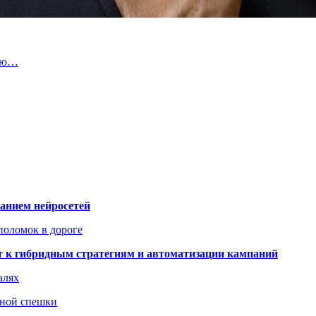
ную…
ванием нейросетей
поломок в дороге
ят к гибридным стратегиям и автоматизации кампаний
алях
нной спешки