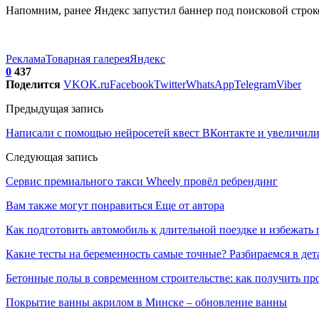
Напомним, ранее Яндекс запустил баннер под поисковой строко
Реклама
Товарная галерея
Яндекс
0
437
Поделится
VK
OK.ru
Facebook
Twitter
WhatsApp
Telegram
Viber
Предыдущая запись
Написали с помощью нейросетей квест ВКонтакте и увеличил
Следующая запись
Сервис премиального такси Wheely провёл ребрендинг
Вам также могут понравиться
Еще от автора
Как подготовить автомобиль к длительной поездке и избежать 
Какие тесты на беременность самые точные? Разбираемся в дет
Бетонные полы в современном строительстве: как получить пр
Покрытие ванны акрилом в Минске – обновление ванны