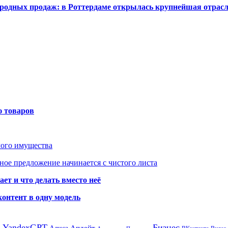
одных продаж: в Роттердаме открылась крупнейшая отрас
ю товаров
мого имущества
ое предложение начинается с чистого листа
ет и что делать вместо неё
контент в одну модель
а
YandexGPT
Бизнес
Апдейт