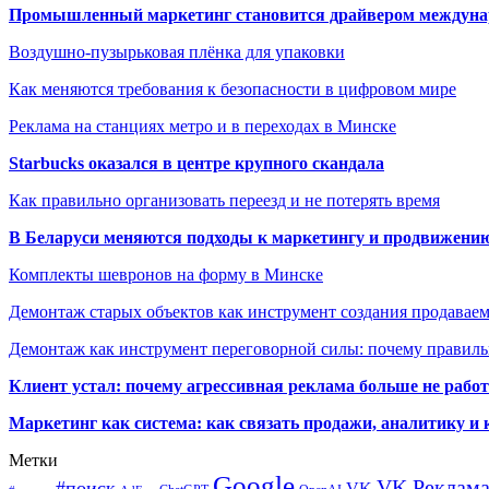
Промышленный маркетинг становится драйвером междунар
Воздушно-пузырьковая плёнка для упаковки
Как меняются требования к безопасности в цифровом мире
Реклама на станциях метро и в переходах в Минске
Starbucks оказался в центре крупного скандала
Как правильно организовать переезд и не потерять время
В Беларуси меняются подходы к маркетингу и продвижени
Комплекты шевронов на форму в Минске
Демонтаж старых объектов как инструмент создания продавае
Демонтаж как инструмент переговорной силы: почему правильн
Клиент устал: почему агрессивная реклама больше не работа
Маркетинг как система: как связать продажи, аналитику и 
Метки
Google
VK Реклам
#поиск
VK