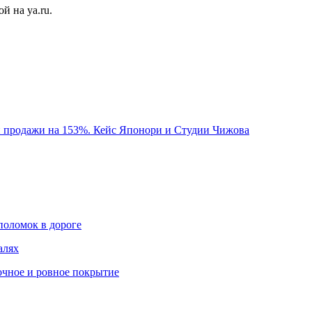
й на ya.ru.
и продажи на 153%. Кейс Японори и Студии Чижова
поломок в дороге
алях
очное и ровное покрытие