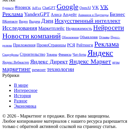
Google
VK
#поиск
VK
ChatGPT
OpenAI
#деньги
AdFox
Реклама
YandexGPT
Бизнес
Апдейт
Алиса
Ашманов и Партнеры
Искусственный интеллект
Дзен
ВКонтакте
Видео
Выдача
Нейросети
Исследования
Маркетплейс
Недвижимость
Новости компаний
Объявления
Обновления
Отзывы
Пресс-
Реклама
РСЯ
Приложения
ПромоСтраницы
Рейтинги
релизы
Яндекс
Строительство
Товары
Финансы
Чат-боты
Смартфоны
Яндекс Маркет
Яндекс Директ
Яндекс.Вебмастер
игры
маркетинг
технологии
ремонт
Рубрики
В мире
Интересное
История
Разное
Экономика
© 2026 - Маркетинг и продажи. Все права защищены.
Любое копирование материалов с нашего ресурса разрешается
только с обратной активной ссылкой на страницу статьи.