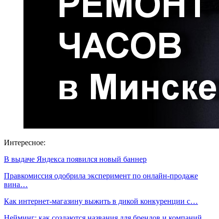
Интересное:
В выдаче Яндекса появился новый баннер
Правкомиссия одобрила эксперимент по онлайн-продаже
вина…
Как интернет-магазину выжить в дикой конкуренции с…
Нейминг: как создаются названия для брендов и компаний