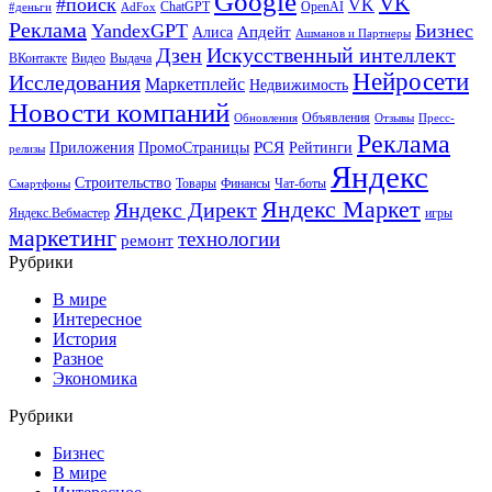
Google
VK
#поиск
VK
ChatGPT
OpenAI
#деньги
AdFox
Реклама
YandexGPT
Бизнес
Апдейт
Алиса
Ашманов и Партнеры
Искусственный интеллект
Дзен
ВКонтакте
Видео
Выдача
Нейросети
Исследования
Маркетплейс
Недвижимость
Новости компаний
Объявления
Обновления
Отзывы
Пресс-
Реклама
РСЯ
Приложения
ПромоСтраницы
Рейтинги
релизы
Яндекс
Строительство
Товары
Финансы
Чат-боты
Смартфоны
Яндекс Маркет
Яндекс Директ
Яндекс.Вебмастер
игры
маркетинг
технологии
ремонт
Рубрики
В мире
Интересное
История
Разное
Экономика
Рубрики
Бизнес
В мире