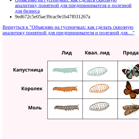
аналитику понятной для предпринимателя и полезной
для бизнеса
9ed672c5e05ae39cac9e1b47f031267a
Вернуться к "Объясняю на гусеничках: как сделать сквозную
аналитику понятной для предпринимателя и полезной для…"