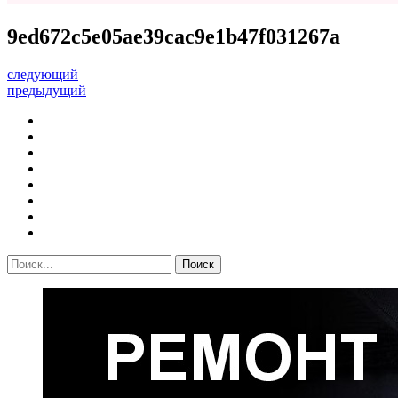
9ed672c5e05ae39cac9e1b47f031267a
следующий
предыдущий