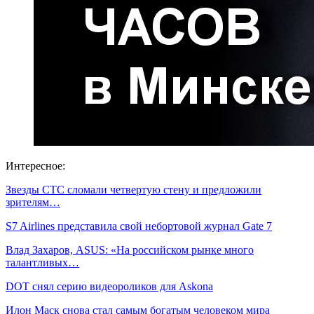
Интересное:
Звезды СТС сломали четвертую стену и предложили
зрителям…
S7 Airlines представила свой небортовой журнал Gate 7
Влад Захаров, ASUS: «На российском рынке много
талантливых…
DOT снял серию видеороликов для Askona
Илон Маск снова стал самым богатым человеком мира