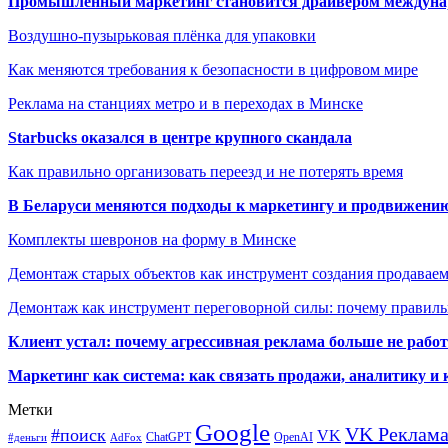
Промышленный маркетинг становится драйвером междунар
Воздушно-пузырьковая плёнка для упаковки
Как меняются требования к безопасности в цифровом мире
Реклама на станциях метро и в переходах в Минске
Starbucks оказался в центре крупного скандала
Как правильно организовать переезд и не потерять время
В Беларуси меняются подходы к маркетингу и продвижени
Комплекты шевронов на форму в Минске
Демонтаж старых объектов как инструмент создания продавае
Демонтаж как инструмент переговорной силы: почему правильн
Клиент устал: почему агрессивная реклама больше не работа
Маркетинг как система: как связать продажи, аналитику и 
Метки
Google
VK Реклам
#поиск
VK
ChatGPT
OpenAI
#деньги
AdFox