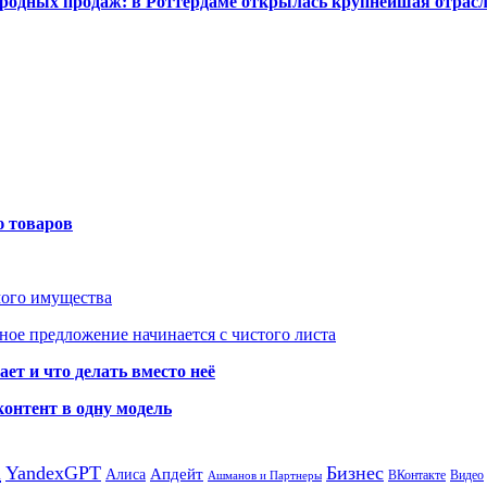
одных продаж: в Роттердаме открылась крупнейшая отрас
ю товаров
мого имущества
ое предложение начинается с чистого листа
ет и что делать вместо неё
контент в одну модель
а
YandexGPT
Бизнес
Апдейт
Алиса
ВКонтакте
Видео
Ашманов и Партнеры