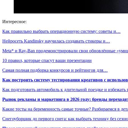
Интересное:
Как правильно выбрать операционную систему: советы и…
Нейросеть Kandinsky научилась создавать стикеры и…
Meta* и Ray-Ban продемонстрировали свои обновлённые «ум
10 правил, которые спасут ваши презентации
Самая полная подборка конкурсов и рейтингов для…
Как построить систему тестирования креативов с использо
Как подготовить автомобиль к длительной поездке и избежать 
Рынок рекламы и маркетинга в 2026 году: бренды переход
Какие тесты на беременность самые точные? Разбираемся в дет
Снегоуборщик до первого снега: как выбрать технику без сезо