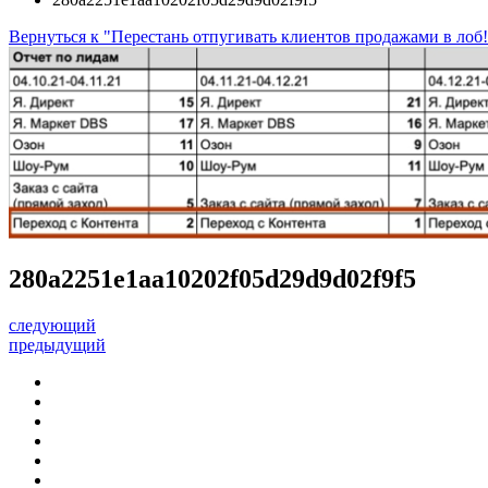
Вернуться к "Перестань отпугивать клиентов продажами в лоб!
280a2251e1aa10202f05d29d9d02f9f5
следующий
предыдущий