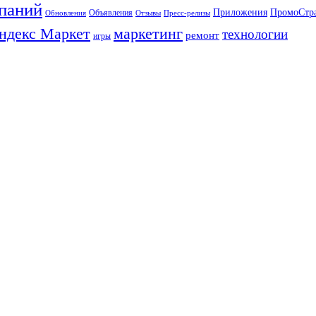
паний
Приложения
ПромоСтр
Объявления
Обновления
Отзывы
Пресс-релизы
ндекс Маркет
маркетинг
технологии
ремонт
игры