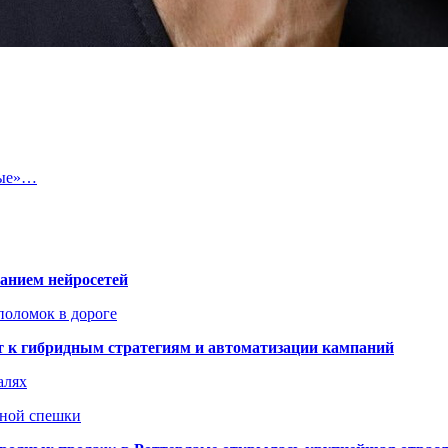
ные»…
ванием нейросетей
поломок в дороге
ят к гибридным стратегиям и автоматизации кампаний
алях
нной спешки