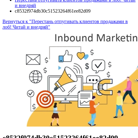
и внедряй
c8532f974db30c51523264f61ee82d09
Вернуться к "Перестань отпугивать клиентов продажами в
лоб! Читай и внедряй"
c8532f974db30c51523264f61ee82d09