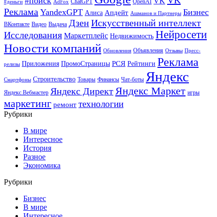
#поиск
VK
ChatGPT
OpenAI
#деньги
AdFox
Реклама
YandexGPT
Бизнес
Апдейт
Алиса
Ашманов и Партнеры
Искусственный интеллект
Дзен
ВКонтакте
Видео
Выдача
Нейросети
Исследования
Маркетплейс
Недвижимость
Новости компаний
Объявления
Обновления
Отзывы
Пресс-
Реклама
РСЯ
Приложения
ПромоСтраницы
Рейтинги
релизы
Яндекс
Строительство
Товары
Финансы
Чат-боты
Смартфоны
Яндекс Маркет
Яндекс Директ
Яндекс.Вебмастер
игры
маркетинг
технологии
ремонт
Рубрики
В мире
Интересное
История
Разное
Экономика
Рубрики
Бизнес
В мире
Интересное