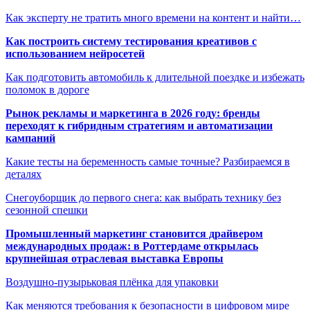
Как эксперту не тратить много времени на контент и найти…
Как построить систему тестирования креативов с
использованием нейросетей
Как подготовить автомобиль к длительной поездке и избежать
поломок в дороге
Рынок рекламы и маркетинга в 2026 году: бренды
переходят к гибридным стратегиям и автоматизации
кампаний
Какие тесты на беременность самые точные? Разбираемся в
деталях
Снегоуборщик до первого снега: как выбрать технику без
сезонной спешки
Промышленный маркетинг становится драйвером
международных продаж: в Роттердаме открылась
крупнейшая отраслевая выставка Европы
Воздушно-пузырьковая плёнка для упаковки
Как меняются требования к безопасности в цифровом мире