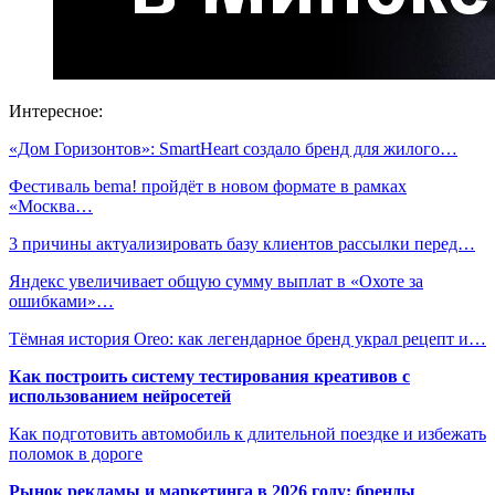
Интересное:
«Дом Горизонтов»: SmartHeart создало бренд для жилого…
Фестиваль bema! пройдёт в новом формате в рамках
«Москва…
3 причины актуализировать базу клиентов рассылки перед…
Яндекс увеличивает общую сумму выплат в «Охоте за
ошибками»…
Тёмная история Oreo: как легендарное бренд украл рецепт и…
Как построить систему тестирования креативов с
использованием нейросетей
Как подготовить автомобиль к длительной поездке и избежать
поломок в дороге
Рынок рекламы и маркетинга в 2026 году: бренды