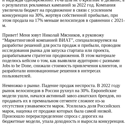
о результатах рекламных кампаний за 2022 год. Компания
увеличила бюджет на продвижение в связи с усилением
конкуренции на 30%, жертвуя собственной прибылью, при
этом продала на 17% меньше велосипедов в сравнении с 2021-
м.
Привет! Меня зовут Николай Мясников, я руковожу
“Маркетинговой компанией ВИАТ”, специализируемся на
разработке решений для роста продаж и прибыли, проводим
исследования рынка для запуска стартапа или проекта,
разрабатываем стратегии продвижения. В этом материале
поделюсь кейсом о том, как выявляли аудиторию с разными
Jobs to be Done, снижали стоимость привлечения клиентов, и
разработали инновационные решения в интересах
пользователей.
Немножко о рынке. Падение продаж неспроста. В 2022 году
рынок велосипедов в России рухнул на 30%. Европейские
модели ушли, начался активный завоз азиатских брендов, но
продавать их в премиальном сегменте сложнее из-за
отсутствия узнаваемости марок. Усилилась доля Российских
марок, наценка от продажи которых была самой низкой.
Произошло перераспределение спроса с дорогих на
бюджетные модели, упала доходность и выросла конкуренция.