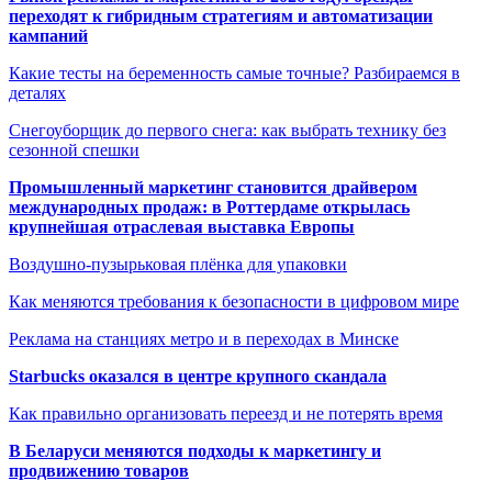
переходят к гибридным стратегиям и автоматизации
кампаний
Какие тесты на беременность самые точные? Разбираемся в
деталях
Снегоуборщик до первого снега: как выбрать технику без
сезонной спешки
Промышленный маркетинг становится драйвером
международных продаж: в Роттердаме открылась
крупнейшая отраслевая выставка Европы
Воздушно-пузырьковая плёнка для упаковки
Как меняются требования к безопасности в цифровом мире
Реклама на станциях метро и в переходах в Минске
Starbucks оказался в центре крупного скандала
Как правильно организовать переезд и не потерять время
В Беларуси меняются подходы к маркетингу и
продвижению товаров