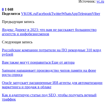
Источник:
vc.ru
0
1 048
Поделится
VK
OK.ru
Facebook
Twitter
WhatsApp
Telegram
Viber
Предыдущая запись
Яндекс Директ в 2023: что вам не расскажет большинство
агентств и инфобизнесменов
Следующая запись
Российские компании потратили на ПО рекордные 310 млрд
рублей
Вам также могут понравиться
Еще от автора
Samsung наращивает производство чипов памяти на фоне
роста спроса
Oracle запускает расширенные ИИ‑агенты для автоматизации
маркетинга и продаж в облаке
Как я адаптирую статьи под SEO, чтобы получать вечный
траффик