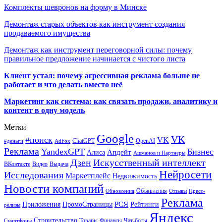
Комплекты шевронов на форму в Минске
Демонтаж старых объектов как инструмент создания
продаваемого имущества
Демонтаж как инструмент переговорной силы: почему
правильное предложение начинается с чистого листа
Клиент устал: почему агрессивная реклама больше не
работает и что делать вместо неё
Маркетинг как система: как связать продажи, аналитику и
контент в одну модель
Метки
Google
VK
#поиск
VK
ChatGPT
OpenAI
#деньги
AdFox
Реклама
YandexGPT
Бизнес
Апдейт
Алиса
Ашманов и Партнеры
Искусственный интеллект
Дзен
ВКонтакте
Видео
Выдача
Нейросети
Исследования
Маркетплейс
Недвижимость
Новости компаний
Объявления
Обновления
Отзывы
Пресс-
Реклама
РСЯ
Приложения
ПромоСтраницы
Рейтинги
релизы
Яндекс
Строительство
Товары
Финансы
Чат-боты
Смартфоны