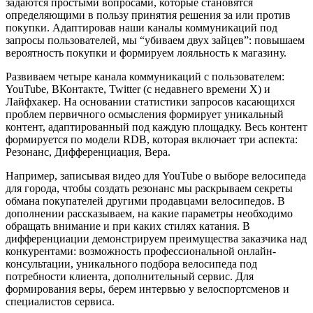
задаются простыми вопросами, которые становятся
определяющими в пользу принятия решения за или против
покупки. Адаптировав наши каналы коммуникаций под
запросы пользователей, мы “убиваем двух зайцев”: повышаем
вероятность покупки и формируем лояльность к магазину.
Развиваем четыре канала коммуникаций с пользователем:
YouTube, ВКонтакте, Twitter (c недавнего времени Х) и
Лайфхакер. На основании статистики запросов касающихся
проблем первичного осмысления формирует уникальный
контент, адаптированный под каждую площадку. Весь контент
формируется по модели RDB, которая включает три аспекта:
Резонанс, Дифференциация, Вера.
Например, записывая видео для YouTube о выборе велосипеда
для города, чтобы создать резонанс мы раскрываем секреты
обмана покупателей другими продавцами велосипедов. В
дополнении рассказываем, на какие параметры необходимо
обращать внимание и при каких стилях катания. В
дифференциации демонстрируем преимущества заказчика над
конкурентами: возможность профессиональной онлайн-
консультации, уникального подбора велосипеда под
потребности клиента, дополнительный сервис. Для
формирования веры, берем интервью у велоспортсменов и
специалистов сервиса.