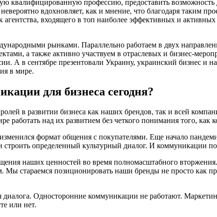
ю квалифицированную профессию, предоставить возможность ди
 невероятно вдохновляет, как и мнение, что благодаря таким пр
агентства, входящего в топ наиболее эффективных и активных 
ждународными рынками. Параллельно работаем в двух направлен
ктами, а также активно участвуем в отраслевых и бизнес-меро
и. А в сентябре презентовали Украину, украинский бизнес и н
ия в мире.
икации для бизнеса сегодня?
 ролей в развитии бизнеса как наших брендов, так и всей компан
ре работать над их развитием без четкого понимания того, как
зменился формат общения с покупателями. Еще начало пандемии 
и строить определенный культурный диалог. И коммуникации по
щения наших ценностей во время полномасштабного вторжения. 
ем. Мы стараемся позиционировать наши бренды не просто как п
мя диалога. Односторонние коммуникации не работают. Маркети
те или нет.