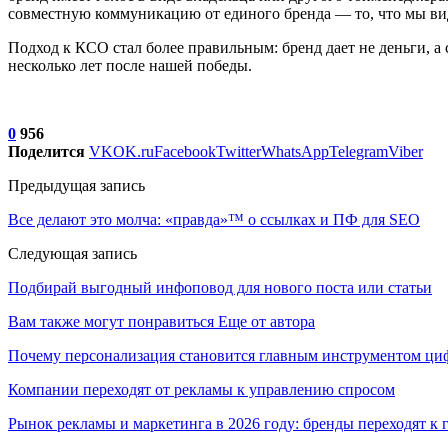
совместную коммуникацию от единого бренда — то, что мы вид
Подход к КСО стал более правильным: бренд дает не деньги, а 
несколько лет после нашей победы.
0
956
Поделится
VK
OK.ru
Facebook
Twitter
WhatsApp
Telegram
Viber
Предыдущая запись
Все делают это молча: «правда»™ о ссылках и ПФ для SEO
Следующая запись
Подбирай выгодный инфоповод для нового поста или статьи
Вам также могут понравиться
Еще от автора
Почему персонализация становится главным инструментом ци
Компании переходят от рекламы к управлению спросом
Рынок рекламы и маркетинга в 2026 году: бренды переходят к