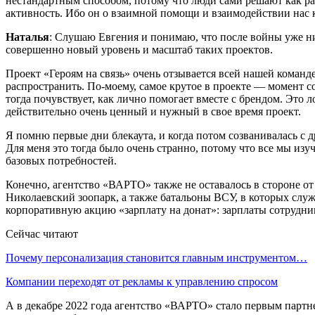
нестандартным способом, потому что люди сами решают как ра
активность. Ибо он о взаимной помощи и взаимодействии нас 
Наталья
: Слушаю Евгения и понимаю, что после войны уже ни
совершенно новый уровень и масштаб таких проектов.
Проект «Героям на связь» очень отзывается всей нашей коман
распространить. По-моему, самое крутое в проекте — момент с
тогда почувствует, как лично помогает вместе с брендом. Это л
действительно очень ценный и нужный в свое время проект.
Я помню первые дни блекаута, и когда потом созванивалась с др
Для меня это тогда было очень странно, потому что все мы изу
базовых потребностей.
Конечно, агентство «ВАРТО» также не оставалось в стороне 
Николаевский зоопарк, а также батальоны ВСУ, в которых служ
корпоративную акцию «зарплату на донат»: зарплаты сотрудни
Сейчас читают
Почему персонализация становится главным инструментом…
Компании переходят от рекламы к управлению спросом
А в декабре 2022 года агентство «ВАРТО» стало первым партн