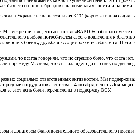
спорядиться деньгами из каждой купленной пачки. Этот проект 
как бизнеса и нас как брендов с нашими коммьюнити и нашими 
когда в Украине не вернется такая КСО (корпоративная социаль
де. Мы искренне рады, что агентство «ВАРТО» работало вместе 
ознательного выбора потребителем своего вовлечения к благотв
ояльность к бренду, дружба и ассоциирование себя с ним. И это 
узьями, то всегда говорили, что не страшно было, что света нет.
чали пирамиду Маслова, что сначала идет еда и тепло, но для л
от разных социально-ответственных активностей. Мы поддержив
ат родные сотрудников агентства. 14 октября, в честь Дня защ
ков за этот день были перечислены в поддержку ВСУ.
ером и донатором благотворительного образовательного проекта