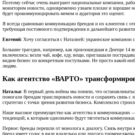
Поэтому сейчас очень выиграют национальные компании, рабо
мониторим новости, одновременно узнаем плохие и хорошие но
будет прокоммуницировать мемом и аудитория это оценит.
Я всегда сравниваю коммуникации брендов и их клиентов с от
требующая постоянного подтверждения и дальнейшего развити
Евгений
: Хочу согласиться с Наталией: украинские компании
Большие трагедии, например, как произошедшая в Днепре 14 ян
включились: везли чай, кофе, еду, вещи, приглашали пострада
видим бизнес по конкретным поступками. Не просто какой-ниб
людям.
Как агентство «ВАРТО» трансформиров
Наталья
: В первый день войны мы поняли, что останавливать
помогали брендам транслировать новости и сохранять связь 
стратегии с точки зрения развития бизнеса. Комплексно строи
Наше высокое преимущество как агентства в коммуникациях — 
тенденций, к которым однозначно будут тяготиться коммуника
Первое: бренды перешли от монолога к диалогу. Связь внутри
бренд имеет голос в виде владельца или другого топменеджера