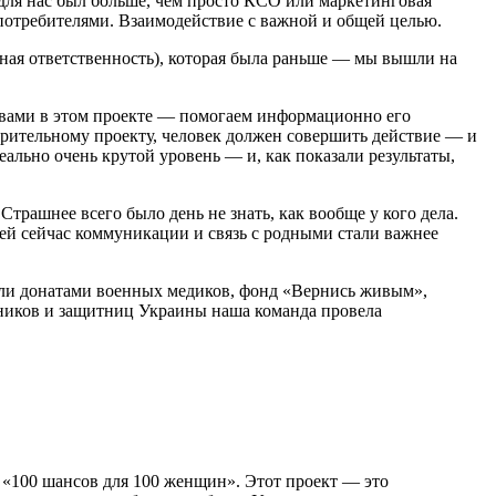
для нас был больше, чем просто КСО или маркетинговая
потребителями. Взаимодействие с важной и общей целью.
ная ответственность), которая была раньше — мы вышли на
с вами в этом проекте — помогаем информационно его
орительному проекту, человек должен совершить действие — и
реально очень крутой уровень — и, как показали результаты,
 Страшнее всего было день не знать, как вообще у кого дела.
юдей сейчас коммуникации и связь с родными стали важнее
али донатами военных медиков, фонд «Вернись живым»,
итников и защитниц Украины наша команда провела
 «100 шансов для 100 женщин». Этот проект — это