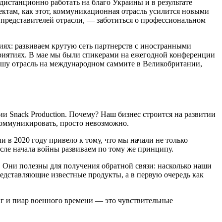
станционно работать на благо Украины и в результате
оектам, как этот, коммуникационная отрасль усилится новыми
представителей отрасли, — заботиться о профессиональном
иях: развиваем крутую сеть партнерств с иностранными
приятиях. В мае мы были спикерами на ежегодной конференции
ашу отрасль на международном саммите в Великобритании,
ии Snack Production. Почему? Наш бизнес строится на развитии
 коммуникировать, просто невозможно.
в 2020 году привело к тому, что мы начали не только
сле начала войны развиваем по тому же принципу.
Они полезны для получения обратной связи: насколько наши
редставляющие известные продукты, а в первую очередь как
нг и пиар военного времени — это чувствительные