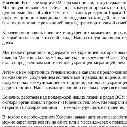
Евгений
: В начале марта 2022 года мы поняли, что утвержден
Мы почувствовали, что сейчас пора коммуницировать не от отде
ценностями, tone of voice. 9 марта — в день рождения Тарас
информационно и эмоционально поддерживать людей, писали и
бежать, помогали с релокацией людей, транспортировкой семей
Ключевыми в наших внешних и внутренних коммуникациях, как
каждый пытался внести свой вклад. Наши сотрудники волонтер
друга.
Мы также стремились поддержать тех украинцев, которые были
плашки Made in Ukraine, «Покупай украинское» или «Слава Укр
стали определенным мостиком для украинцев заграницей, чем-
Летом к нам обратились телевизионные каналы с предложением
выживанием, сохранением коллективов и редакций в целом. Ко
подумать над коммуникацией, что будет вдохновлять украинце
радиостанциях. Наша компания одной из первых через все наши
Конечно, работаем над поддержкой наших людей в рядах ВСУ:
октября организовали проект «Поделись теплом», где набрали
открытки с поздравлениями — немного улучшать настроение.
В ноябре с освобождением Херсона начали активную разработк
можно зарегистрировать на сайте или в мессенджерах с помощ