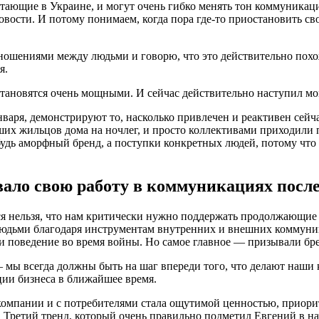
тающие в Украине, и могут очень гибко менять тон коммуникац
вости. И потому понимаем, когда пора где-то приостановить св
ношениями между людьми и говорю, что это действительно похож
я.
 становятся очень мощными. И сейчас действительно наступил м
варя, демонстрируют то, насколько привлечен и реактивен сейч
вших жильцов дома на ночлег, и просто коллективами приходили 
удь аморфный бренд, а поступки конкретных людей, потому что
ало свою работу в коммуникациях посл
ся нельзя, что нам критически нужно поддержать продолжающие 
с людьми благодаря инструментам внутренних и внешних комму
ли поведение во время войны. Но самое главное — призывали бр
мы всегда должны быть на шаг впереди того, что делают наши 
ции бизнеса в ближайшее время.
 компании и с потребителями стала ощутимой ценностью, приор
. Третий тренд, который очень правильно подметил Евгений в на