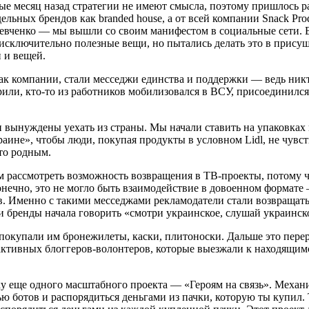
ные месяц назад стратегии не имеют смысла, поэтому пришлось 
льных брендов как branded house, а от всей компании Snack Prod
а Шевченко — мы вышли со своим манифестом в социальные сети.
сключительно полезные вещи, но пытались делать это в присущ
 и вещей.
 компании, стали месседжи единства и поддержки — ведь никто
или, кто-то из работников мобилизовался в ВСУ, присоединился
 вынуждены уехать из страны. Мы начали ставить на упаковках 
аине», чтобы люди, покупая продукты в условном Lidl, не чувс
то родным.
 рассмотреть возможность возвращения в ТВ-проекты, потому ч
нечно, это не могло быть взаимодействие в довоенном формате
в. Именно с такими месседжами рекламодатели стали возвращать
 бренды начала говорить «смотри украинское, слушай украинско
 покупали им бронежилеты, каски, плитоноски. Дальше это пере
 активных блоггеров-волонтеров, которые выезжали к находящим
у еще одного масштабного проекта — «Героям на связь». Механ
ью ботов и распорядиться деньгами из пачки, которую ты купил