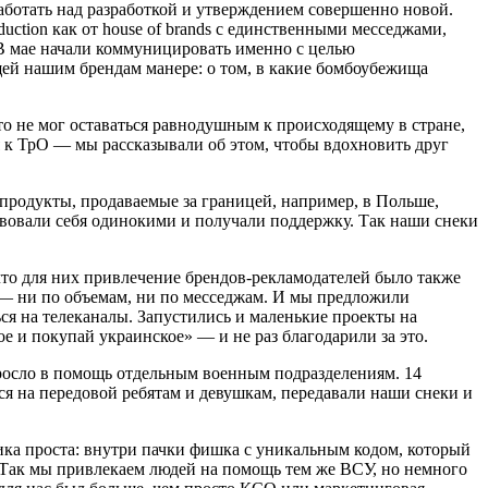
работать над разработкой и утверждением совершенно новой.
uction как от house of brands с единственными месседжами,
 В мае начали коммуницировать именно с целью
ей нашим брендам манере: о том, в какие бомбоубежища
 не мог оставаться равнодушным к происходящему в стране,
 к ТрО — мы рассказывали об этом, чтобы вдохновить друг
продукты, продаваемые за границей, например, в Польше,
твовали себя одинокими и получали поддержку. Так наши снеки
то для них привлечение брендов-рекламодателей было также
 — ни по объемам, ни по месседжам. И мы предложили
ся на телеканалы. Запустились и маленькие проекты на
е и покупай украинское» — и не раз благодарили за это.
росло в помощь отдельным военным подразделениям. 14
ся на передовой ребятам и девушкам, передавали наши снеки и
ика проста: внутри пачки фишка с уникальным кодом, который
. Так мы привлекаем людей на помощь тем же ВСУ, но немного