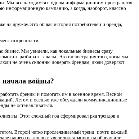
ии. Мы все находимся в одном информационном пространстве,
ою информационную кампанию, а когда, наоборот, классно
е на дружбу. Это общая история потребителей и бренда,
омент искренности.
ас бизнес. Мы увидели, как локальные бизнесы сразу
помогать разбирать завалы. Это иллюстрация того, когда мы
 люди не очень склонны доверять брендам, люди доверяют
е начала войны?
работать бренды и помогать им в военное время. Весной
никаций. Летом и осенью уже обсуждали коммуникационные
енды не останавливаться.
клиенты. Этот сложный год сформировал ряд трендов и
итетом. Второй четко прослеживаемый тренд: почти каждый
чале нашего разговора: увеличился запрос на общую или