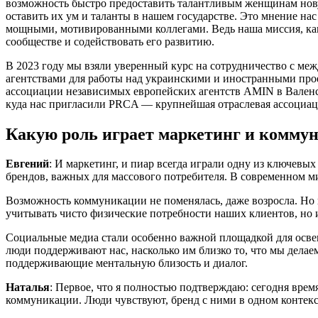
возможность быстро предоставить талантливым женщинам нову
оставить их ум и таланты в нашем государстве. Это мнение нас
мощными, мотивированными коллегами. Ведь наша миссия, как 
сообществе и содействовать его развитию.
В 2023 году мы взяли уверенный курс на сотрудничество с ме
агентствами для работы над украинскими и иностранными прое
ассоциации независимых европейских агентств AMIN в Валенси
куда нас пригласили PRCA — крупнейшая отраслевая ассоциац
Какую роль играет маркетинг и коммун
Евгений
: И маркетинг, и пиар всегда играли одну из ключевых
брендов, важных для массового потребителя. В современном ми
Возможность коммуникации не поменялась, даже возросла. Но и
учитывать чисто физические потребности наших клиентов, но 
Социальные медиа стали особенно важной площадкой для осве
люди поддерживают нас, насколько им близко то, что мы дела
поддерживающие ментальную близость и диалог.
Наталья
: Первое, что я полностью подтверждаю: сегодня вре
коммуникации. Люди чувствуют, бренд с ними в одном контекс