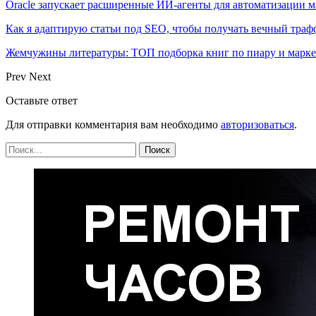
Oracle запускает расширенные ИИ‑агенты для автоматизации м
Как я адаптирую статьи под SEO, чтобы получать вечный тра
Жемчужины литературы: ТОП подборка книг по пиару и марк
Prev
Next
Оставьте ответ
Для отправки комментария вам необходимо
авторизоваться
.