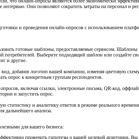
или, что онлайн-опросы являются более экономически эффекти
 интервью. Они позволяют сократить затраты на персонал и рес
отовки и проведения онлайн-опросов с использованием платфор
ользовать готовые шаблоны, предоставляемые сервисом. Шаблоны
ий потребителей. Выберите подходящий шаблон или создайте сво
нг и другие.
й вид, добавив логотип вашей компании, изменяя цветовую схем
ать опрос к конкретным группам респондентов.
 опросов, включая ссылки, электронные письма, QR-код, оффлайн
тории и запустить опрос.
ьную статистику и аналитику ответов в режиме реального времен
для дальнейшего анализа.
олезными для вашего бизнеса:
ффективно проверить гипотезы о вашей целевой аудитории. Вы 