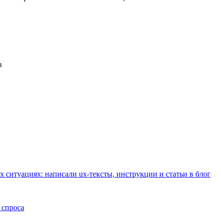
в
 ситуациях: написали ux-тексты, инструкции и статьи в блог
 спроса