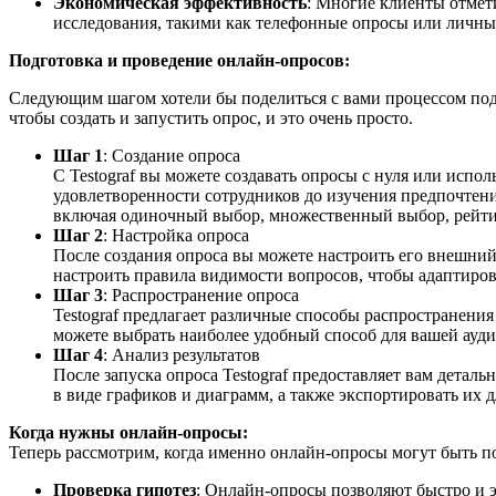
Экономическая эффективность
: Многие клиенты отмет
исследования, такими как телефонные опросы или личные
Подготовка и проведение онлайн-опросов:
Следующим шагом хотели бы поделиться с вами процессом подг
чтобы создать и запустить опрос, и это очень просто.
Шаг 1
: Создание опроса
С Testograf вы можете создавать опросы с нуля или исп
удовлетворенности сотрудников до изучения предпочтен
включая одиночный выбор, множественный выбор, рейти
Шаг 2
: Настройка опроса
После создания опроса вы можете настроить его внешни
настроить правила видимости вопросов, чтобы адаптиров
Шаг 3
: Распространение опроса
Testograf предлагает различные способы распространения
можете выбрать наиболее удобный способ для вашей ауди
Шаг 4
: Анализ результатов
После запуска опроса Testograf предоставляет вам детал
в виде графиков и диаграмм, а также экспортировать их 
Когда нужны онлайн-опросы:
Теперь рассмотрим, когда именно онлайн-опросы могут быть п
Проверка гипотез
: Онлайн-опросы позволяют быстро и э