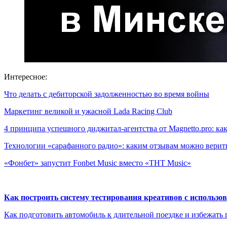
Интересное:
Что делать с дебиторской задолженностью во время войны
Маркетинг великой и ужасной Lada Racing Club
4 принципа успешного диджитал-агентства от Magnetto.pro: к
Технологии «сарафанного радио»: каким отзывам можно верит
«Фонбет» запустит Fonbet Music вместо «ТНТ Music»
Как построить систему тестирования креативов с использо
Как подготовить автомобиль к длительной поездке и избежать 