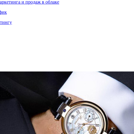
аркетинга и продаж в облаке
ффик
етингу