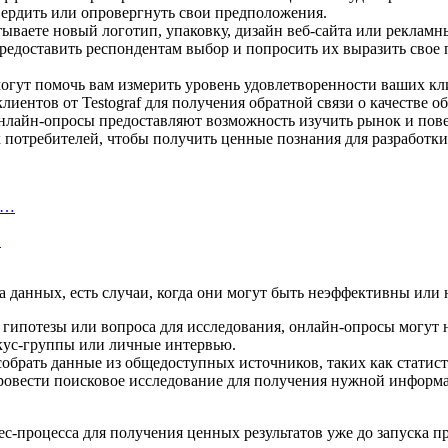
ердить или опровергнуть свои предположения.
атываете новый логотип, упаковку, дизайн веб-сайта или реклам
редоставить респондентам выбор и попросить их выразить свое
огут помочь вам измерить уровень удовлетворенности ваших кл
иентов от Testograf для получения обратной связи о качестве о
нлайн-опросы предоставляют возможность изучить рынок и пове
потребителей, чтобы получить ценные познания для разработки
а…
…
 данных, есть случаи, когда они могут быть неэффективны или
ой гипотезы или вопроса для исследования, онлайн-опросы могут
окус-группы или личные интервью.
 собрать данные из общедоступных источников, таких как статис
провести поисковое исследование для получения нужной информ
-процесса для получения ценных результатов уже до запуска пр