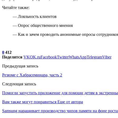
Читайте также:
— Лояльность клиентов
— Опрос общественного мнения
— Как и зачем проводить анонимные опросы сотруднико
0
412
Поделится
VK
OK.ru
Facebook
Twitter
WhatsApp
Telegram
Viber
Предыдущая запись
Резюме с Хабрасеминара, часть 2
Следующая запись
Помогли запустить приложение для помощи детям в экстренных
Вам также могут понравиться
Еще от автора
Samsung наращивает производство чипов памяти на фоне роста