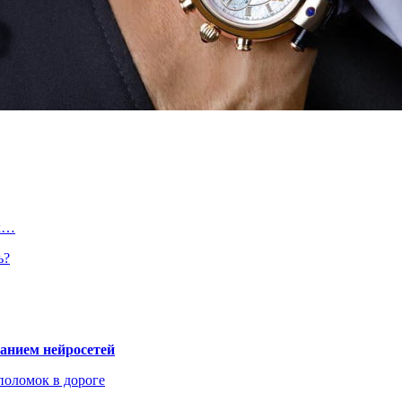
ак…
ь?
ванием нейросетей
поломок в дороге