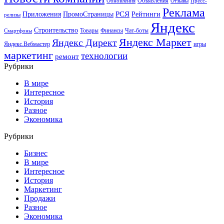
Объявления
Обновления
Отзывы
Пресс-
Реклама
РСЯ
Приложения
ПромоСтраницы
Рейтинги
релизы
Яндекс
Строительство
Товары
Финансы
Чат-боты
Смартфоны
Яндекс Маркет
Яндекс Директ
Яндекс.Вебмастер
игры
маркетинг
технологии
ремонт
Рубрики
В мире
Интересное
История
Разное
Экономика
Рубрики
Бизнес
В мире
Интересное
История
Маркетинг
Продажи
Разное
Экономика