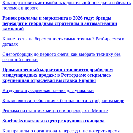
Как подготовить автомобиль к длительной поездке и избежать
поломок в дороге
Рынок рекламы и маркетинга в 2026 году: бренды
переходят к гибридным стратегиям и автоматизации
кампаний
Какие тесты на беременность самые точные? Разбираемся в
деталях
Снегоуборщик до первого снега: как выбрать технику без
сезонной спешки
Промышленный маркетинг становится драйвером
международных продаж: в Роттердаме открылась
крупнейшая отраслевая выставка Европы
Воздушно-пузырьковая плёнка для упаковки
Как меняются требования к безопасности в цифровом мире
Реклама на станциях метро и в переходах в Минске
Starbucks оказался в центре крупного скандала
Как правильно организовать переезд и не потерять время