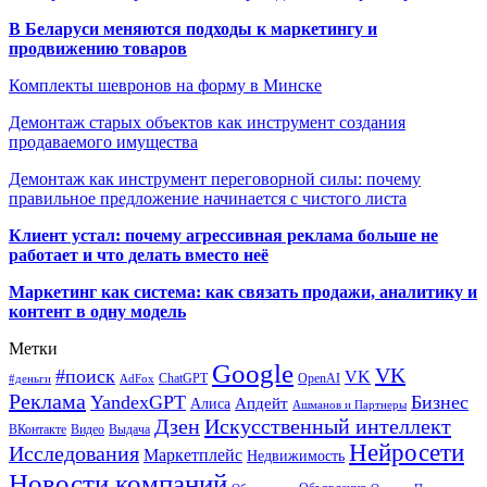
В Беларуси меняются подходы к маркетингу и
продвижению товаров
Комплекты шевронов на форму в Минске
Демонтаж старых объектов как инструмент создания
продаваемого имущества
Демонтаж как инструмент переговорной силы: почему
правильное предложение начинается с чистого листа
Клиент устал: почему агрессивная реклама больше не
работает и что делать вместо неё
Маркетинг как система: как связать продажи, аналитику и
контент в одну модель
Метки
Google
VK
#поиск
VK
ChatGPT
OpenAI
#деньги
AdFox
Реклама
YandexGPT
Бизнес
Апдейт
Алиса
Ашманов и Партнеры
Искусственный интеллект
Дзен
ВКонтакте
Видео
Выдача
Нейросети
Исследования
Маркетплейс
Недвижимость
Новости компаний