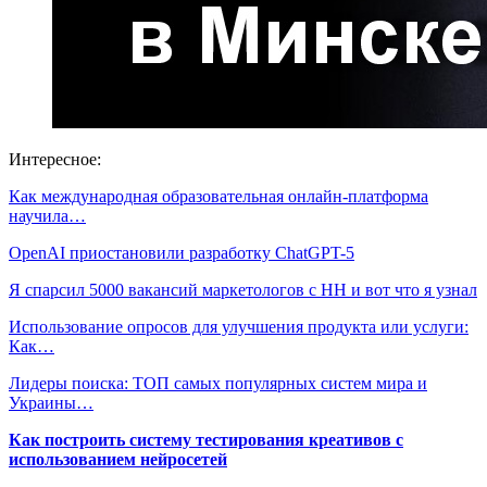
Интересное:
Как международная образовательная онлайн-платформа
научила…
OpenAI приостановили разработку ChatGPT-5
Я спарсил 5000 вакансий маркетологов с HH и вот что я узнал
Использование опросов для улучшения продукта или услуги:
Как…
Лидеры поиска: ТОП самых популярных систем мира и
Украины…
Как построить систему тестирования креативов с
использованием нейросетей