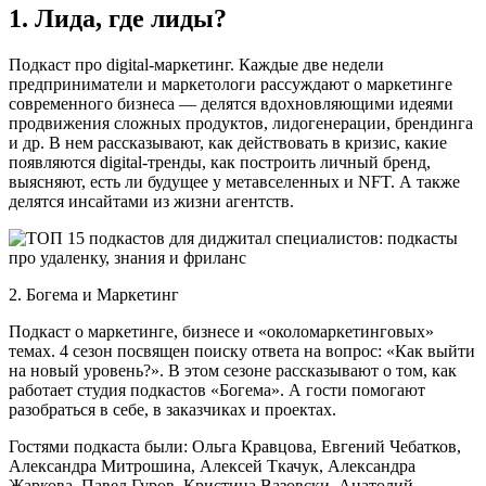
1. Лида, где лиды?
Подкаст про digital-маркетинг. Каждые две недели
предприниматели и маркетологи рассуждают о маркетинге
современного бизнеса — делятся вдохновляющими идеями
продвижения сложных продуктов, лидогенерации, брендинга
и др. В нем рассказывают, как действовать в кризис, какие
появляются digital-тренды, как построить личный бренд,
выясняют, есть ли будущее у метавселенных и NFT. А также
делятся инсайтами из жизни агентств.
2. Богема и Маркетинг
Подкаст о маркетинге, бизнесе и «околомаркетинговых»
темах. 4 сезон посвящен поиску ответа на вопрос: «Как выйти
на новый уровень?». В этом сезоне рассказывают о том, как
работает студия подкастов «Богема». А гости помогают
разобраться в себе, в заказчиках и проектах.
Гостями подкаста были: Ольга Кравцова, Евгений Чебатков,
Александра Митрошина, Алексей Ткачук, Александра
Жаркова, Павел Гуров, Кристина Вазовски, Анатолий