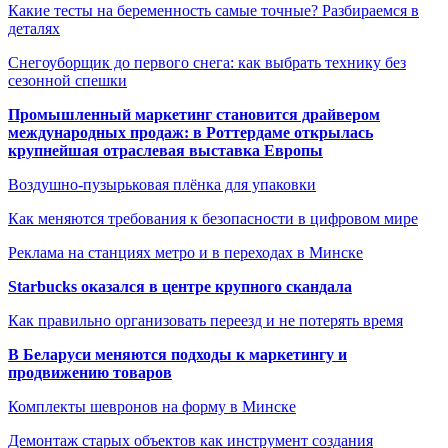
Какие тесты на беременность самые точные? Разбираемся в
деталях
Снегоуборщик до первого снега: как выбрать технику без
сезонной спешки
Промышленный маркетинг становится драйвером
международных продаж: в Роттердаме открылась
крупнейшая отраслевая выставка Европы
Воздушно-пузырьковая плёнка для упаковки
Как меняются требования к безопасности в цифровом мире
Реклама на станциях метро и в переходах в Минске
Starbucks оказался в центре крупного скандала
Как правильно организовать переезд и не потерять время
В Беларуси меняются подходы к маркетингу и
продвижению товаров
Комплекты шевронов на форму в Минске
Демонтаж старых объектов как инструмент создания