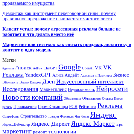
продаваемого имущества
Демонтаж как инструмент переговорной силы: почему
правильное предложение начинается с чистого листа
Клиент устал: почему агрессивная реклама больше не
работает и что делать вместо неё
Маркетинг как система: как связать продажи, аналитику и
контент в одну модель
Метки
Google
VK
#поиск
VK
ChatGPT
OpenAI
#деньги
AdFox
Реклама
YandexGPT
Бизнес
Апдейт
Алиса
Ашманов и Партнеры
Искусственный интеллект
Дзен
ВКонтакте
Видео
Выдача
Нейросети
Исследования
Маркетплейс
Недвижимость
Новости компаний
Объявления
Обновления
Отзывы
Пресс-
Реклама
РСЯ
Приложения
ПромоСтраницы
Рейтинги
релизы
Яндекс
Строительство
Товары
Финансы
Чат-боты
Смартфоны
Яндекс Маркет
Яндекс Директ
Яндекс.Вебмастер
игры
маркетинг
технологии
ремонт