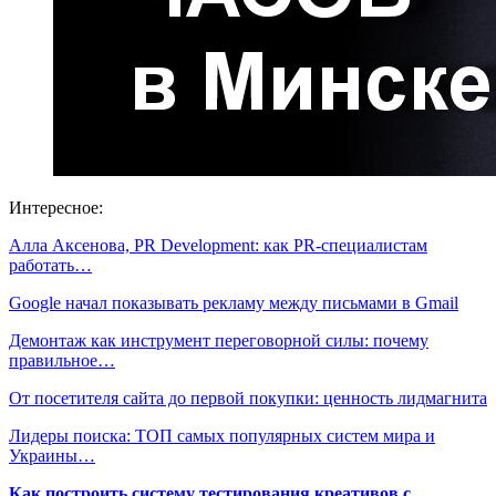
Интересное:
Алла Аксенова, PR Development: как PR-специалистам
работать…
Google начал показывать рекламу между письмами в Gmail
Демонтаж как инструмент переговорной силы: почему
правильное…
От посетителя сайта до первой покупки: ценность лидмагнита
Лидеры поиска: ТОП самых популярных систем мира и
Украины…
Как построить систему тестирования креативов с