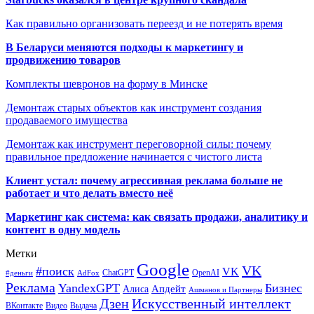
Как правильно организовать переезд и не потерять время
В Беларуси меняются подходы к маркетингу и
продвижению товаров
Комплекты шевронов на форму в Минске
Демонтаж старых объектов как инструмент создания
продаваемого имущества
Демонтаж как инструмент переговорной силы: почему
правильное предложение начинается с чистого листа
Клиент устал: почему агрессивная реклама больше не
работает и что делать вместо неё
Маркетинг как система: как связать продажи, аналитику и
контент в одну модель
Метки
Google
VK
#поиск
VK
ChatGPT
OpenAI
#деньги
AdFox
Реклама
YandexGPT
Бизнес
Апдейт
Алиса
Ашманов и Партнеры
Искусственный интеллект
Дзен
ВКонтакте
Видео
Выдача