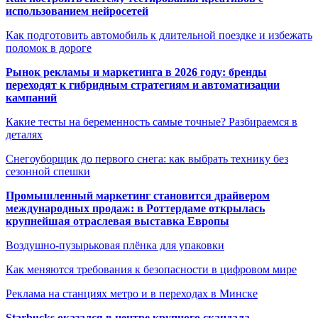
использованием нейросетей
Как подготовить автомобиль к длительной поездке и избежать
поломок в дороге
Рынок рекламы и маркетинга в 2026 году: бренды
переходят к гибридным стратегиям и автоматизации
кампаний
Какие тесты на беременность самые точные? Разбираемся в
деталях
Снегоуборщик до первого снега: как выбрать технику без
сезонной спешки
Промышленный маркетинг становится драйвером
международных продаж: в Роттердаме открылась
крупнейшая отраслевая выставка Европы
Воздушно-пузырьковая плёнка для упаковки
Как меняются требования к безопасности в цифровом мире
Реклама на станциях метро и в переходах в Минске
Starbucks оказался в центре крупного скандала