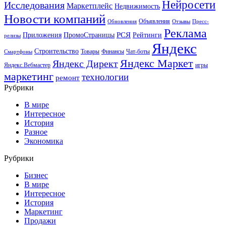
Нейросети
Исследования
Маркетплейс
Недвижимость
Новости компаний
Объявления
Обновления
Отзывы
Пресс-
Реклама
РСЯ
Приложения
ПромоСтраницы
Рейтинги
релизы
Яндекс
Строительство
Товары
Финансы
Чат-боты
Смартфоны
Яндекс Маркет
Яндекс Директ
Яндекс.Вебмастер
игры
маркетинг
технологии
ремонт
Рубрики
В мире
Интересное
История
Разное
Экономика
Рубрики
Бизнес
В мире
Интересное
История
Маркетинг
Продажи