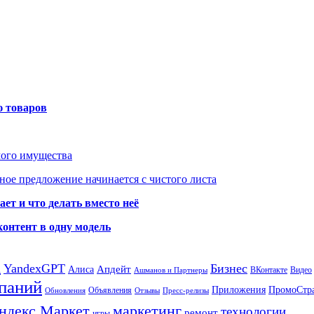
ю товаров
мого имущества
ое предложение начинается с чистого листа
ет и что делать вместо неё
контент в одну модель
а
YandexGPT
Бизнес
Апдейт
Алиса
ВКонтакте
Видео
Ашманов и Партнеры
паний
Приложения
ПромоСтр
Объявления
Обновления
Отзывы
Пресс-релизы
ндекс Маркет
маркетинг
технологии
ремонт
игры