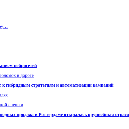
тру…
ванием нейросетей
поломок в дороге
ят к гибридным стратегиям и автоматизации кампаний
алях
нной спешки
одных продаж: в Роттердаме открылась крупнейшая отрас