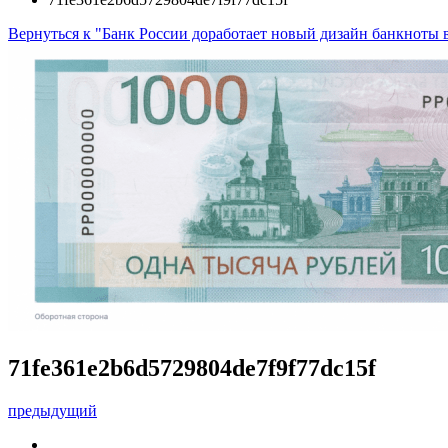
Вернуться к "Банк России доработает новый дизайн банкноты в
71fe361e2b6d5729804de7f9f77dc15f
предыдущий