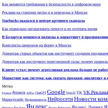
Как меняются требования к безопасности в цифровом мире
Реклама на станциях метро и в переходах в Минске
Starbucks оказался в центре крупного скандала
Как правильно организовать переезд и не потерять время
В Беларуси меняются подходы к маркетингу и продвижени
Комплекты шевронов на форму в Минске
Демонтаж старых объектов как инструмент создания продавае
Демонтаж как инструмент переговорной силы: почему правильн
Клиент устал: почему агрессивная реклама больше не работа
Маркетинг как система: как связать продажи, аналитику и 
Метки
Google
VK Реклам
#поиск
VK
ChatGPT
OpenAI
#деньги
AdFox
Новости ком
Нейросети
Маркетплейс
Недвижимость
Яндекс
Я
Яндекс Директ
Финансы
Чат-боты
Яндекс.Вебмастер