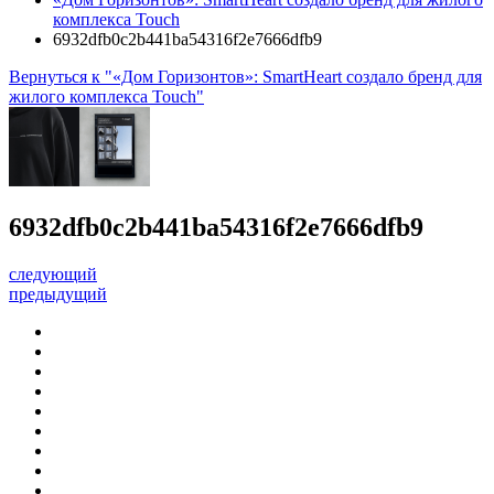
комплекса Touch
6932dfb0c2b441ba54316f2e7666dfb9
Вернуться к "«Дом Горизонтов»: SmartHeart создало бренд для
жилого комплекса Touch"
6932dfb0c2b441ba54316f2e7666dfb9
следующий
предыдущий