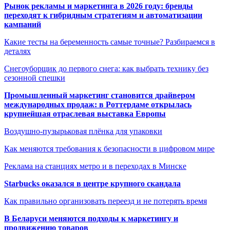
Рынок рекламы и маркетинга в 2026 году: бренды
переходят к гибридным стратегиям и автоматизации
кампаний
Какие тесты на беременность самые точные? Разбираемся в
деталях
Снегоуборщик до первого снега: как выбрать технику без
сезонной спешки
Промышленный маркетинг становится драйвером
международных продаж: в Роттердаме открылась
крупнейшая отраслевая выставка Европы
Воздушно-пузырьковая плёнка для упаковки
Как меняются требования к безопасности в цифровом мире
Реклама на станциях метро и в переходах в Минске
Starbucks оказался в центре крупного скандала
Как правильно организовать переезд и не потерять время
В Беларуси меняются подходы к маркетингу и
продвижению товаров