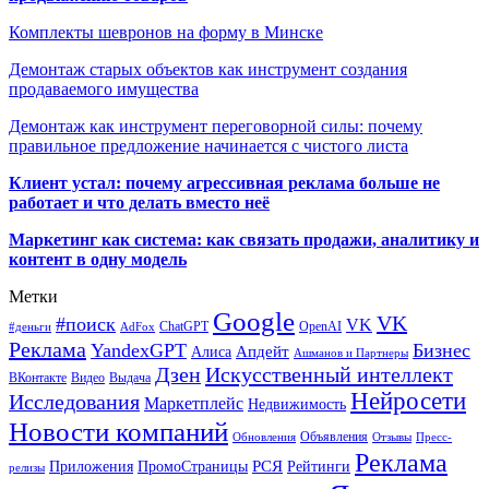
Комплекты шевронов на форму в Минске
Демонтаж старых объектов как инструмент создания
продаваемого имущества
Демонтаж как инструмент переговорной силы: почему
правильное предложение начинается с чистого листа
Клиент устал: почему агрессивная реклама больше не
работает и что делать вместо неё
Маркетинг как система: как связать продажи, аналитику и
контент в одну модель
Метки
Google
VK
#поиск
VK
ChatGPT
OpenAI
#деньги
AdFox
Реклама
YandexGPT
Бизнес
Апдейт
Алиса
Ашманов и Партнеры
Искусственный интеллект
Дзен
ВКонтакте
Видео
Выдача
Нейросети
Исследования
Маркетплейс
Недвижимость
Новости компаний
Объявления
Обновления
Отзывы
Пресс-
Реклама
РСЯ
Приложения
ПромоСтраницы
Рейтинги
релизы